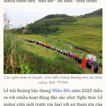
thành điểm đến “Bản sắc - an toàn - thân thiện”.
Các nghệ nhân di chuyển, trình diễn chiêng Mường trên các thửa
ruộng. Ảnh: TTXVN
Lễ hội Ruộng bậc thang
Miền Đồi
năm 2025 diễn
ra với nhiều hoạt động đặc sắc như: Nghi thức Lễ
mừng cơm mới (rước vía lúa) với sự tham gia của