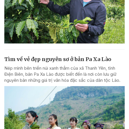
Tìm về vẻ đẹp nguyên sơ ở bản Pa Xa Lào
Nép mình bên triền núi xanh thẳm của xã Thanh Yên, tỉnh
Điện Biên, bản Pa Xa Lào được biết đến là nơi còn lưu giữ
nguyên bản những giá trị văn hóa đặc sắc của dân tộc Lào.