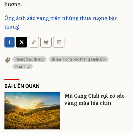
hương.
Óng ánh sắc vàng trên những thửa ruộng bậc
thang
ruộng bậc thang
lễ hội ruộng bậc thang Miền Đồi
Phú Thọ
BÀI LIÊN QUAN
Mù Cang Chải rực rỡ sắc
vàng mùa lúa chín