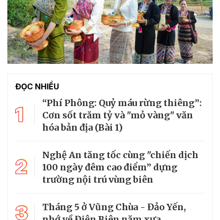
ĐỌC NHIỀU
“Phí Phông: Quỷ máu rừng thiêng”:
1
Cơn sốt trăm tỷ và "mỏ vàng" văn
hóa bản địa (Bài 1)
Nghệ An tăng tốc cùng "chiến dịch
2
100 ngày đêm cao điểm” dựng
trường nội trú vùng biên
3
Tháng 5 ở Vũng Chùa - Đảo Yến,
nhớ về Điện Biên năm xưa