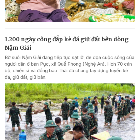
1.200 ngày công đắp kè đá giữ đất bên dòng
Nậm Giải
Bờ suối Nậm Giải đang tiếp tục sạt lở, đe dọa cuộc sống của
người dân ở bản Pục, xã Quế Phong (Nghệ An). Hơn 70 cán
bộ, chiến sĩ và đồng bào Thái đã chung tay dựng tuyến kè
đá, giữ đất, giữ bản.