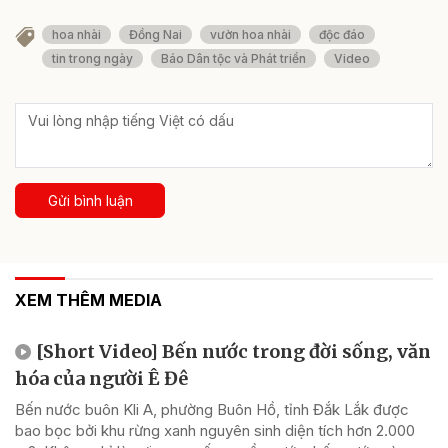
hoa nhài
Đồng Nai
vườn hoa nhài
độc đáo
tin trong ngày
Báo Dân tộc và Phát triển
Video
Gửi bình luận
XEM THÊM MEDIA
[Short Video] Bến nước trong đời sống, văn
hóa của người Ê Đê
Bến nước buôn Kli A, phường Buôn Hồ, tỉnh Đắk Lắk được
bao bọc bởi khu rừng xanh nguyên sinh diện tích hơn 2.000