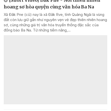
[Short Video] Đăk Pne - Nơi thiên nhiên
hoang sơ hòa quyện cùng văn hóa Ba Na
Xã Đăk Pne (cũ) nay là xã Đăk Rve, tỉnh Quảng Ngãi là vùng
đất còn lưu giữ gần như nguyên vẹn vẻ đẹp thiên nhiên hoang
sơ, cùng những giá trị văn hóa truyền thống đặc sắc của
đồng bào Ba Na. Từ những tiềm năng,...