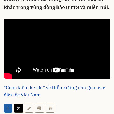
khác trong vùng đồng bào DTTS và miền núi.
“Cuộc kiểm kê lớn” về Diễn xướng dân gian các
dân tộc Việt Nam