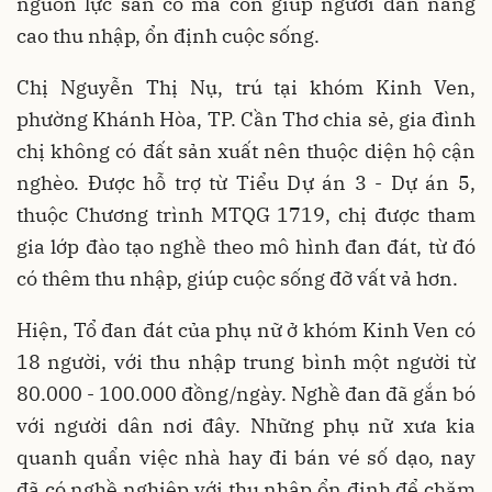
nguồn lực sẵn có mà còn giúp người dân nâng
cao thu nhập, ổn định cuộc sống.
Chị Nguyễn Thị Nụ, trú tại khóm Kinh Ven,
phường Khánh Hòa, TP. Cần Thơ chia sẻ, gia đình
chị không có đất sản xuất nên thuộc diện hộ cận
nghèo. Được hỗ trợ từ Tiểu Dự án 3 - Dự án 5,
thuộc Chương trình MTQG 1719, chị được tham
gia lớp đào tạo nghề theo mô hình đan đát, từ đó
có thêm thu nhập, giúp cuộc sống đỡ vất vả hơn.
Hiện, Tổ đan đát của phụ nữ ở khóm Kinh Ven có
18 người, với thu nhập trung bình một người từ
80.000 - 100.000 đồng/ngày. Nghề đan đã gắn bó
với người dân nơi đây. Những phụ nữ xưa kia
quanh quẩn việc nhà hay đi bán vé số dạo, nay
đã có nghề nghiệp với thu nhập ổn định để chăm