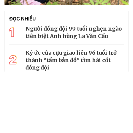
ĐỌC NHIỀU
1
Người đồng đội 99 tuổi nghẹn ngào
tiễn biệt Anh hùng La Văn Cầu
Ký ức của cựu giao liên 96 tuổi trở
2
thành “tấm bản đồ” tìm hài cốt
đồng đội
3
Từ căn lều giữa rừng, cha nghèo
nuôi 7 con gái thành cử nhân
14 xã, phường ở Lạng Sơn chưa đạt
4
tiêu chuẩn, có thể tiếp tục được sắp
xếp