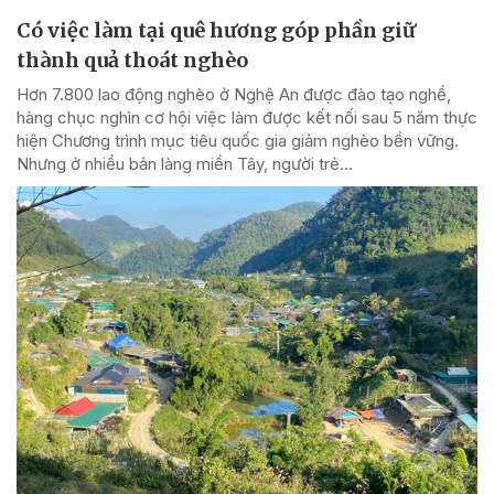
Có việc làm tại quê hương góp phần giữ
thành quả thoát nghèo
Hơn 7.800 lao động nghèo ở Nghệ An được đào tạo nghề,
hàng chục nghìn cơ hội việc làm được kết nối sau 5 năm thực
hiện Chương trình mục tiêu quốc gia giảm nghèo bền vững.
Nhưng ở nhiều bản làng miền Tây, người trẻ...