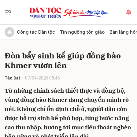
Gửi bình luận
Công tác Dân tộc
Tín ngưỡng tôn giáo
Bản làng hô
Đòn bẩy sinh kế giúp đồng bào
Khmer vươn lên
Tào Đạt
07/04/2026 08:46
Từ những chính sách thiết thực và đồng bộ,
Hủy
Gửi
vùng đồng bào Khmer đang chuyển mình rõ
nét. Không chỉ ổn định chỗ ở, người dân còn
được hỗ trợ sinh kế phù hợp, từng bước nâng
cao thu nhập, hướng tới mục tiêu thoát nghèo
bền vững và phát triển lâu dài.