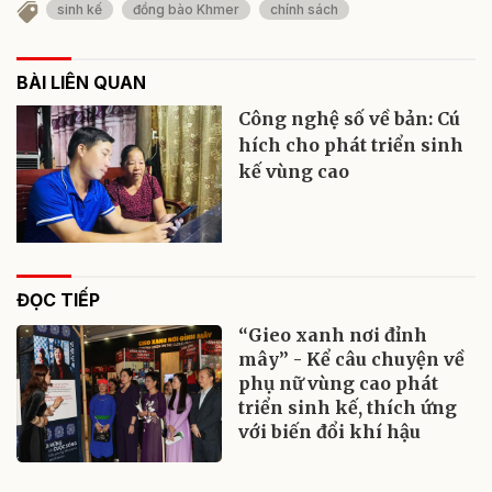
sinh kế
đồng bào Khmer
chính sách
BÀI LIÊN QUAN
Công nghệ số về bản: Cú
hích cho phát triển sinh
kế vùng cao
ĐỌC TIẾP
“Gieo xanh nơi đỉnh
mây” - Kể câu chuyện về
phụ nữ vùng cao phát
triển sinh kế, thích ứng
với biến đổi khí hậu