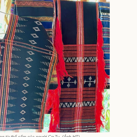
ng từ thổ cẩm của người Cơ Tu. (Ảnh HT)