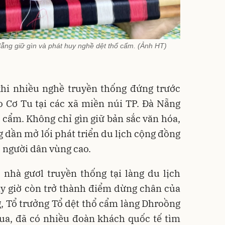
ng giữ gìn và phát huy nghề dệt thổ cẩm. (Ảnh HT)
khi nhiều nghề truyền thống đứng trước
 Cơ Tu tại các xã miền núi TP. Đà Nẵng
ổ cẩm. Không chỉ gìn giữ bản sắc văn hóa,
 dần mở lối phát triển du lịch cộng đồng
o người dân vùng cao.
 nhà gươl truyền thống tại làng du lịch
y giờ còn trở thành điểm dừng chân của
, Tổ trưởng Tổ dệt thổ cẩm làng Dhroồng
qua, đã có nhiều đoàn khách quốc tế tìm