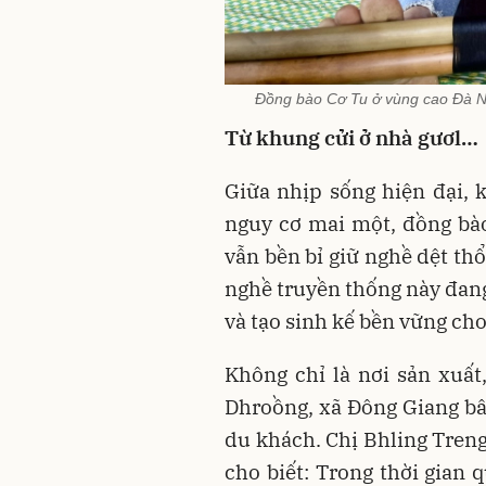
Đồng bào Cơ Tu ở vùng cao Đà Nẵ
Từ khung cửi ở nhà gươl…
Giữa nhịp sống hiện đại, 
nguy cơ mai một, đồng bào
vẫn bền bỉ giữ nghề dệt th
nghề truyền thống này đang
và tạo sinh kế bền vững ch
Không chỉ là nơi sản xuất,
Dhroồng, xã Đông Giang bâ
du khách. Chị Bhling Treng
cho biết: Trong thời gian 