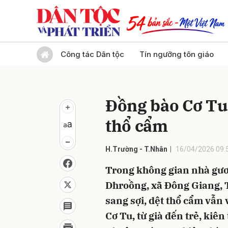
Gửi 
Công tác Dân tộc
Tín ngưỡng tôn giáo
Đồng bào Cơ Tu 
thổ cẩm
H.Trường - T.Nhân
16/04/2026 09:
Trong không gian nhà gươl
Dhroồng, xã Đông Giang, T
sang sợi, dệt thổ cẩm vẫn
Cơ Tu, từ già đến trẻ, kiên