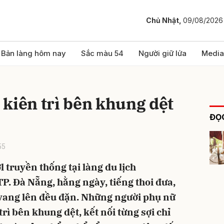
Chủ Nhật,
09/08/2026
bình luận
Bản làng hôm nay
Sắc màu 54
Người giữ lửa
Media
kiên trì bên khung dệt
ĐỌC
55
 truyền thống tại làng du lịch
Hủy
G
P. Đà Nẵng, hằng ngày, tiếng thoi đưa,
 vang lên đều đặn. Những người phụ nữ
 trì bên khung dệt, kết nối từng sợi chỉ