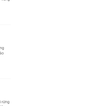
ồng
đảo
i rừng