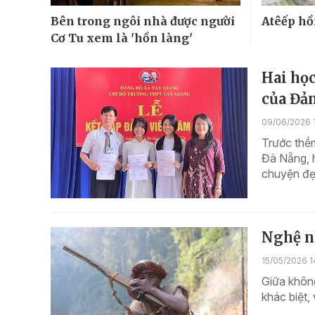
Bên trong ngôi nhà được người
Atêếp hồ
Cơ Tu xem là 'hồn làng'
Hai họ
của Đả
09/06/2026 
Trước thềm
Đà Nẵng, h
chuyện đẹp
Nghệ n
15/05/2026 1
Giữa không
khác biệt,