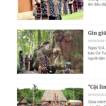
lên đều đặ
Gìn giữ
05/04/2026 
Ngày 5/4, 
bào Cơ Tu 
người dân 
"Cội li
22/02/2026 
Giữa mênh