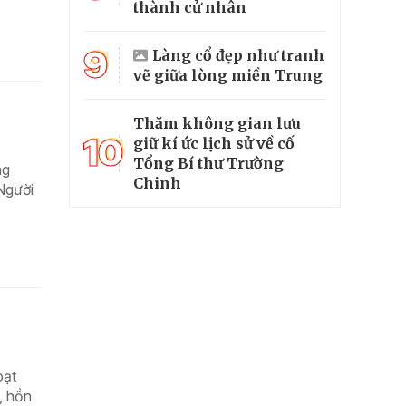
thành cử nhân
9
Làng cổ đẹp như tranh
vẽ giữa lòng miền Trung
Thăm không gian lưu
10
giữ kí ức lịch sử về cố
Tổng Bí thư Trường
ng
Chinh
 Người
oạt
, hồn