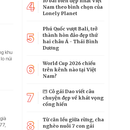
10 bãi biển đẹp nhất Việt
4
Nam theo bình chọn của
Lonely Planet
Phú Quốc vượt Bali, trở
5
thành hòn đảo đẹp thứ
hai châu Á - Thái Bình
Dương
ng khu
lo núi
World Cup 2026 chiếu
6
trên kênh nào tại Việt
Nam?
Cô gái Dao viết câu
7
chuyện đẹp về khát vọng
cống hiến
già
Từ căn lều giữa rừng, cha
8
77,
nghèo nuôi 7 con gái