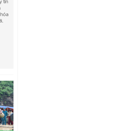
 tín
à
 hóa
i.