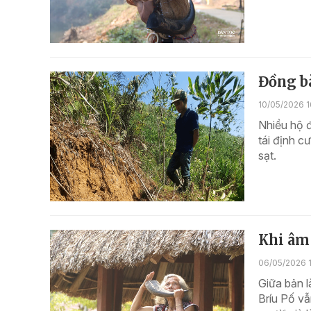
Đồng b
10/05/2026 1
Nhiều hộ 
tái định c
sạt.
Khi âm 
06/05/2026 1
Giữa bản l
Bríu Pố vẫ