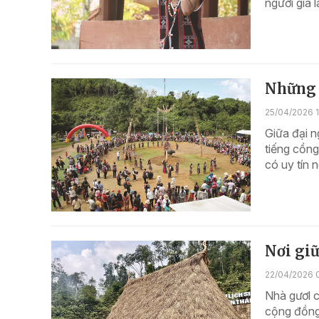
người già l
Những n
25/04/2026 1
Giữa đại 
tiếng cồng
có uy tín 
Nơi giữ
22/04/2026 
Nhà gươl 
cộng đồng