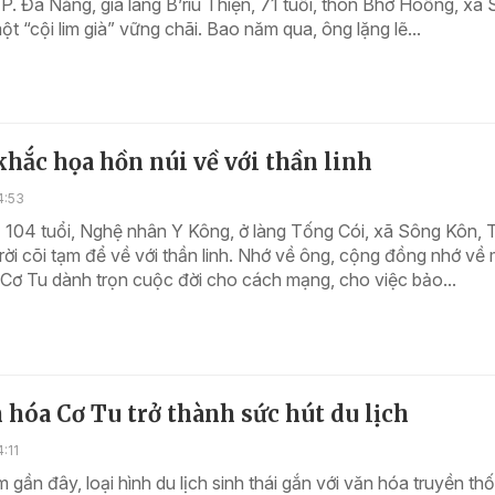
P. Đà Nẵng, già làng B’ríu Thiện, 71 tuổi, thôn Bhơ Hôồng, xã
t “cội lim già” vững chãi. Bao năm qua, ông lặng lẽ...
hắc họa hồn núi về với thần linh
4:53
 104 tuổi, Nghệ nhân Y Kông, ở làng Tống Cói, xã Sông Kôn, 
ời cõi tạm để về với thần linh. Nhớ về ông, cộng đồng nhớ về
Cơ Tu dành trọn cuộc đời cho cách mạng, cho việc bảo...
 hóa Cơ Tu trở thành sức hút du lịch
:11
gần đây, loại hình du lịch sinh thái gắn với văn hóa truyền th