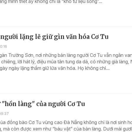
àng minh triết ấy không chỉ là “kho tư liệu sống”...
gười lặng lẽ giữ gìn văn hóa Cơ Tu
0:16
ngàn Trường Sơn, nơi những bản làng người Cơ Tu vẫn ngân va
 chiêng, lời hát lý, điệu múa tân tung da dá, có những già làng,
ngày ngày lặng thầm giữ lửa văn hóa. Họ không chỉ...
 "hồn làng" của người Cơ Tu
09:37
của đồng bào Cơ Tu vùng cao Đà Nẵng không chỉ là nơi sinh h
, mà còn được xem như “báu vật” của bản làng. Dưới mái gươl