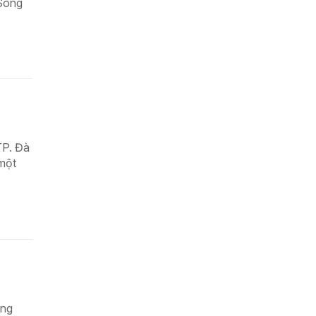
 Sông
TP. Đà
 một
ống