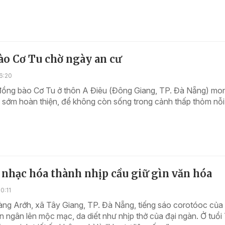
ào Cơ Tu chờ ngày an cư
6:20
đồng bào Cơ Tu ở thôn A Điêu (Đông Giang, TP. Đà Nẵng) mo
ư sớm hoàn thiện, để không còn sống trong cảnh thấp thỏm nỗi 
nhạc hóa thành nhịp cầu giữ gìn văn hóa
0:11
àng Arớh, xã Tây Giang, TP. Đà Nẵng, tiếng sáo corotóoc của 
n ngân lên mộc mạc, da diết như nhịp thở của đại ngàn. Ở tuổi 