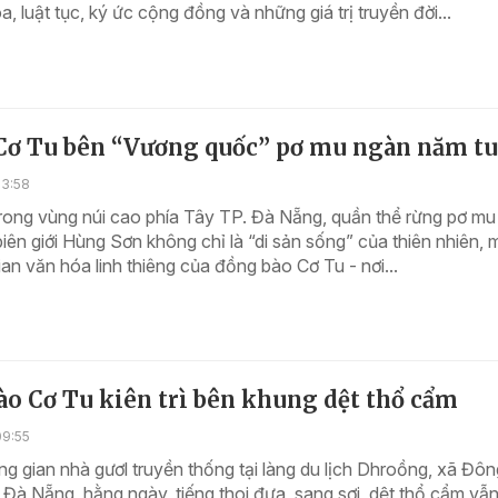
a, luật tục, ký ức cộng đồng và những giá trị truyền đời...
Cơ Tu bên “Vương quốc” pơ mu ngàn năm tu
13:58
rong vùng núi cao phía Tây TP. Đà Nẵng, quần thể rừng pơ mu
 biên giới Hùng Sơn không chỉ là “di sản sống” của thiên nhiên,
ian văn hóa linh thiêng của đồng bào Cơ Tu - nơi...
o Cơ Tu kiên trì bên khung dệt thổ cẩm
09:55
g gian nhà gươl truyền thống tại làng du lịch Dhroồng, xã Đôn
 Đà Nẵng, hằng ngày, tiếng thoi đưa, sang sợi, dệt thổ cẩm vẫ