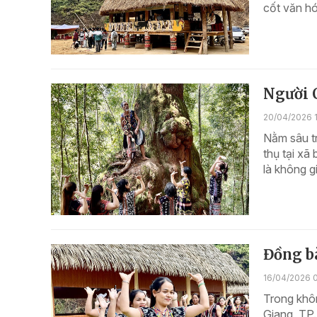
cốt văn hó
Người 
20/04/2026 
Nằm sâu t
thụ tại xã
là không g
Đồng bà
16/04/2026 
Trong khôn
Giang, TP.