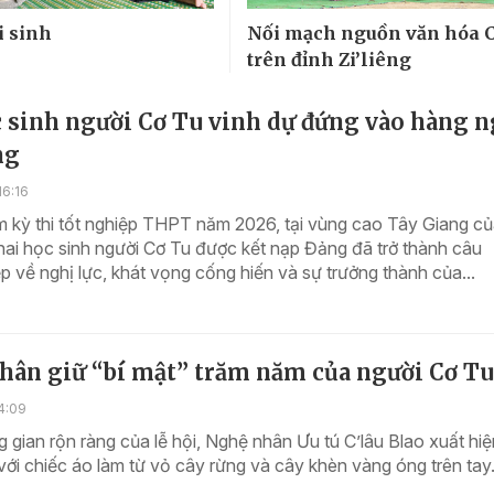
i sinh
Nối mạch nguồn văn hóa 
trên đỉnh Zi’liêng
c sinh người Cơ Tu vinh dự đứng vào hàng 
ng
16:16
 kỳ thi tốt nghiệp THPT năm 2026, tại vùng cao Tây Giang củ
ai học sinh người Cơ Tu được kết nạp Đảng đã trở thành câu
 về nghị lực, khát vọng cống hiến và sự trưởng thành của...
hân giữ “bí mật” trăm năm của người Cơ Tu
4:09
 gian rộn ràng của lễ hội, Nghệ nhân Ưu tú C’lâu Blao xuất hi
 với chiếc áo làm từ vỏ cây rừng và cây khèn vàng óng trên tay