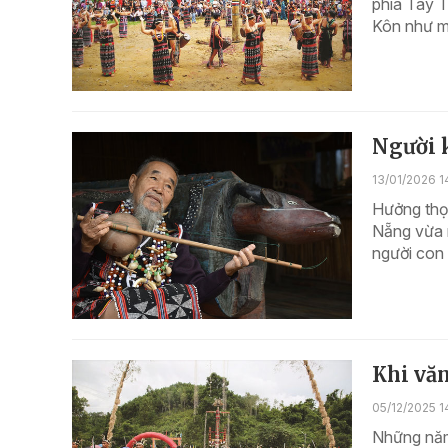
phía Tây T
Kôn như mộ
Người k
13/01/2026 1
Hưởng thọ
Nẵng vừa r
người con 
Khi văn
05/12/2025 14
Những năm 