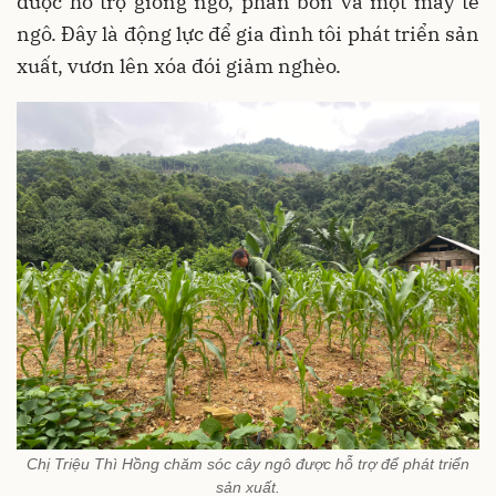
được hỗ trợ giống ngô, phân bón và một máy tẽ
ngô. Đây là động lực để gia đình tôi phát triển sản
xuất, vươn lên xóa đói giảm nghèo.
Chị Triệu Thì Hồng chăm sóc cây ngô được hỗ trợ để phát triển
sản xuất.