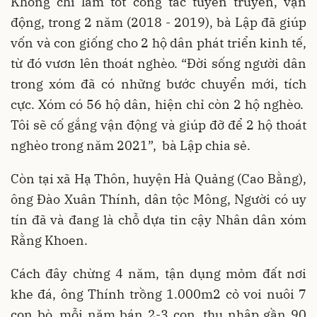
Không chỉ làm tốt công tác tuyên truyền, vận
động, trong 2 năm (2018 - 2019), bà Lập đã giúp
vốn và con giống cho 2 hộ dân phát triển kinh tế,
từ đó vươn lên thoát nghèo. “Đời sống người dân
trong xóm đã có những bước chuyển mới, tích
cực. Xóm có 56 hộ dân, hiện chỉ còn 2 hộ nghèo.
Tôi sẽ cố gắng vận động và giúp đỡ để 2 hộ thoát
nghèo trong năm 2021”, bà Lập chia sẻ.
Còn tại xã Hạ Thôn, huyện Hà Quảng (Cao Bằng),
ông Đào Xuân Thính, dân tộc Mông, Người có uy
tín đã và đang là chỗ dựa tin cậy Nhân dân xóm
Rằng Khoen.
Cách đây chừng 4 năm, tận dụng mỏm đất nơi
khe đá, ông Thính trồng 1.000m2 cỏ voi nuôi 7
con bò, mỗi năm bán 2-3 con, thu nhập gần 90