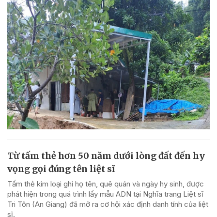
Từ tấm thẻ hơn 50 năm dưới lòng đất đến hy
vọng gọi đúng tên liệt sĩ
Tấm thẻ kim loại ghi họ tên, quê quán và ngày hy sinh, được
phát hiện trong quá trình lấy mẫu ADN tại Nghĩa trang Liệt sĩ
Tri Tôn (An Giang) đã mở ra cơ hội xác định danh tính của liệt
sĩ.