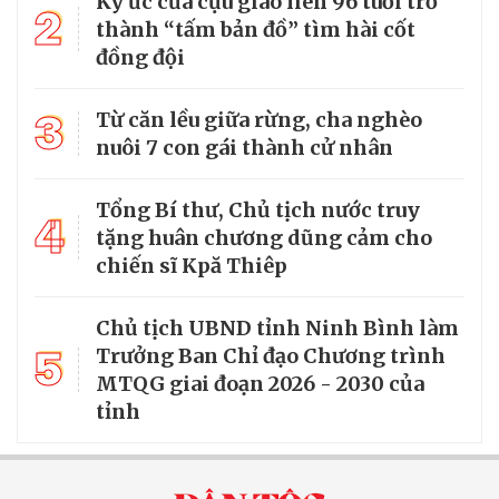
Ký ức của cựu giao liên 96 tuổi trở
2
thành “tấm bản đồ” tìm hài cốt
đồng đội
3
Từ căn lều giữa rừng, cha nghèo
nuôi 7 con gái thành cử nhân
Tổng Bí thư, Chủ tịch nước truy
4
tặng huân chương dũng cảm cho
chiến sĩ Kpă Thiêp
Chủ tịch UBND tỉnh Ninh Bình làm
5
Trưởng Ban Chỉ đạo Chương trình
MTQG giai đoạn 2026 - 2030 của
tỉnh