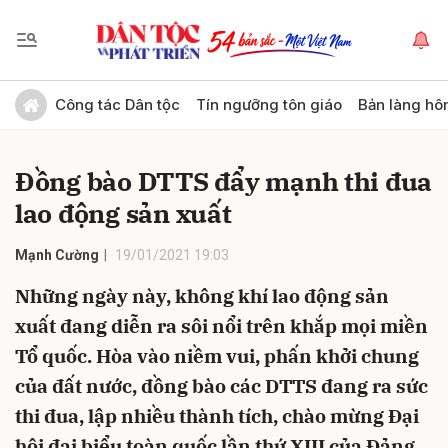
Gửi bình luận
Công tác Dân tộc
Tín ngưỡng tôn giáo
Bản làng hô
Đồng bào DTTS đẩy mạnh thi đua
lao động sản xuất
Mạnh Cường
19/01/2021 19:03
Những ngày này, không khí lao động sản
Hủy
Gửi
xuất đang diễn ra sôi nổi trên khắp mọi miền
Tổ quốc. Hòa vào niềm vui, phấn khởi chung
của đất nước, đồng bào các DTTS đang ra sức
thi đua, lập nhiều thành tích, chào mừng Đại
hội đại biểu toàn quốc lần thứ XIII của Đảng.