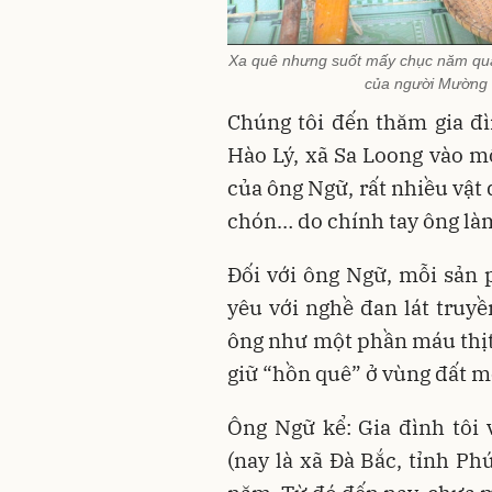
Xa quê nhưng suốt mấy chục năm qua
của người Mường 
Chúng tôi đến thăm gia đì
Hào Lý, xã Sa Loong vào m
của ông Ngữ, rất nhiều vật
chón… do chính tay ông làm
Đối với ông Ngữ, mỗi sản 
yêu với nghề đan lát truy
ông như một phần máu thịt,
giữ “hồn quê” ở vùng đất m
Ông Ngữ kể: Gia đình tôi
(nay là xã Đà Bắc, tỉnh Ph