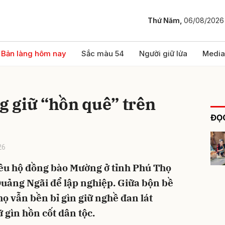
Thứ Năm,
06/08/2026
bình luận
Bản làng hôm nay
Sắc màu 54
Người giữ lửa
Media
 giữ “hồn quê” trên
ĐỌC
26
ều hộ đồng bào Mường ở tỉnh Phú Thọ
Hủy
G
Quảng Ngãi để lập nghiệp. Giữa bộn bề
ọ vẫn bền bỉ gìn giữ nghề đan lát
 gìn hồn cốt dân tộc.