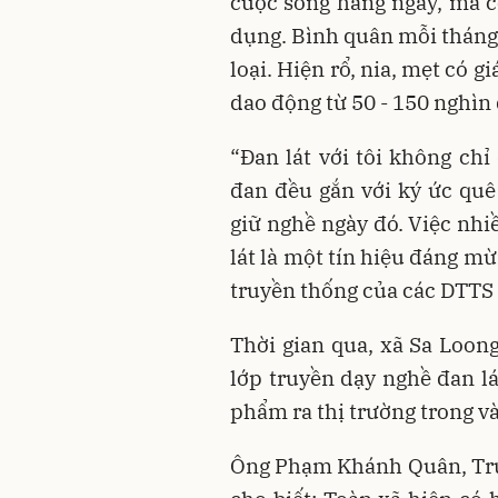
cuộc sống hằng ngày, mà 
dụng. Bình quân mỗi tháng,
loại. Hiện rổ, nia, mẹt có g
dao động từ 50 - 150 nghìn đ
“Đan lát với tôi không chỉ
đan đều gắn với ký ức quê
giữ nghề ngày đó. Việc nh
lát là một tín hiệu đáng mừ
truyền thống của các DTTS 
Thời gian qua, xã Sa Loon
lớp truyền dạy nghề đan lá
phẩm ra thị trường trong và
Ông Phạm Khánh Quân, Trư