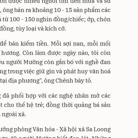
còn được nhiều người tìm đến mua và sử
 ông bán ra khoảng 10 - 15 sản phẩm các
iá từ 100 - 150 nghìn đồng/chiếc; ớp, chón
ồng, tùy loại và kích cỡ.
 để bán kiếm tiền. Mỗi sợi nan, mỗi mối
 hương. Còn làm được ngày nào, tôi còn
iều người Mường còn gắn bó với nghề đan
ng trong việc giữ gìn và phát huy văn hoá
tại địa phương", ông Chênh bày tỏ.
g đã phối hợp với các nghệ nhân mở các
t cho thế hệ trẻ; đồng thời quảng bá sản
 ngoài xã.
ởng phòng Văn hóa - Xã hội xã Sa Loong