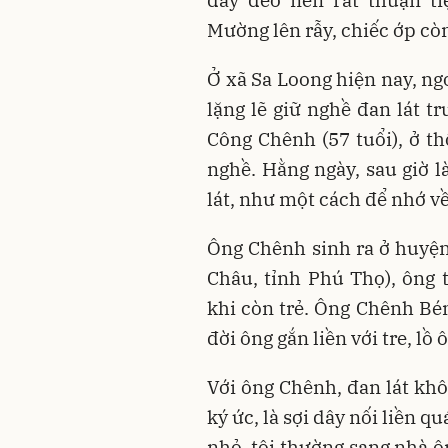
dây đeo nên rất thuận ti
Mường lên rẫy, chiếc ớp còn
Ở xã Sa Loong hiện nay, n
lặng lẽ giữ nghề đan lát t
Công Chênh (57 tuổi), ở t
nghề. Hằng ngày, sau giờ l
lát, như một cách để nhớ v
Ông Chênh sinh ra ở huyện
Châu, tỉnh Phú Thọ), ông 
khi còn trẻ. Ông Chênh Bé
đời ông gắn liền với tre, lồ 
Với ông Chênh, đan lát khô
ký ức, là sợi dây nối liền q
nhỏ, tôi thường sang nhà ô