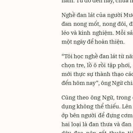
năm. Từ đó đến nay, chưa m
Nghề đan lát của người Mư
đan nong mốt, nong đôi, 
léo và kinh nghiệm. Mỗi s
một ngày để hoàn thiện.
“Tôi học nghề đan lát từ nă
chọn tre, lồ ô rồi tập phơi
mới thực sự thành thạo các
đến hôm nay”, ông Ngữ chi
Cũng theo ông Ngữ, trong 
dụng không thể thiếu. Lên
ớp bên người để đựng cơm,
hai loại là đan thưa và đa