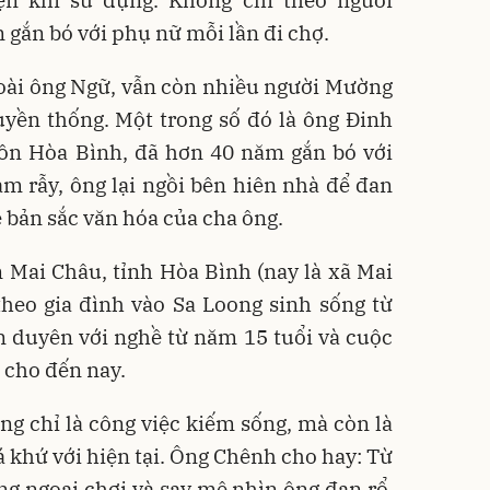
ện khi sử dụng. Không chỉ theo người
 gắn bó với phụ nữ mỗi lần đi chợ.
goài ông Ngữ, vẫn còn nhiều người Mường
ruyền thống. Một trong số đó là ông Đinh
hôn Hòa Bình, đã hơn 40 năm gắn bó với
àm rẫy, ông lại ngồi bên hiên nhà để đan
ề bản sắc văn hóa của cha ông.
 Mai Châu, tỉnh Hòa Bình (nay là xã Mai
theo gia đình vào Sa Loong sinh sống từ
n duyên với nghề từ năm 15 tuổi và cuộc
ô cho đến nay.
ng chỉ là công việc kiếm sống, mà còn là
uá khứ với hiện tại. Ông Chênh cho hay: Từ
ng ngoại chơi và say mê nhìn ông đan rổ,