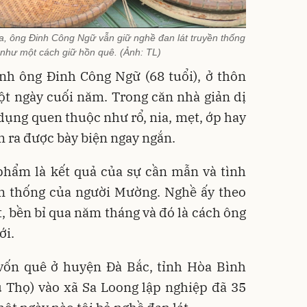
, ông Đinh Công Ngữ vẫn giữ nghề đan lát truyền thống
như một cách giữ hồn quê. (Ảnh: TL)
nh ông Đinh Công Ngữ (68 tuổi), ở thôn
ột ngày cuối năm. Trong căn nhà giản dị
 dụng quen thuộc như rổ, nia, mẹt, ớp hay
 ra được bày biện ngay ngắn.
phẩm là kết quả của sự cần mẫn và tình
ền thống của người Mường. Nghề ấy theo
 bền bỉ qua năm tháng và đó là cách ông
ới.
 vốn quê ở huyện Đà Bắc, tỉnh Hòa Bình
ú Thọ) vào xã Sa Loong lập nghiệp đã 35