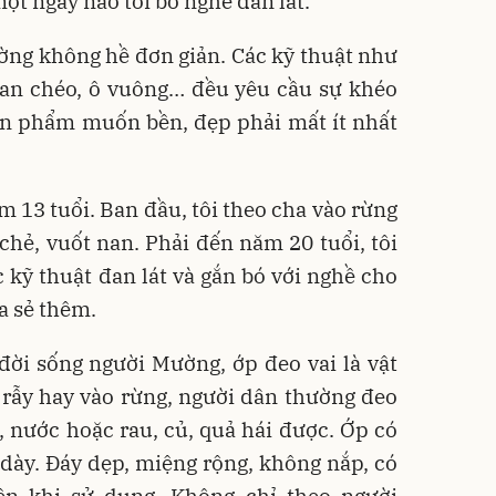
ột ngày nào tôi bỏ nghề đan lát.
ờng không hề đơn giản. Các kỹ thuật như
đan chéo, ô vuông… đều yêu cầu sự khéo
ản phẩm muốn bền, đẹp phải mất ít nhất
m 13 tuổi. Ban đầu, tôi theo cha vào rừng
, chẻ, vuốt nan. Phải đến năm 20 tuổi, tôi
 kỹ thuật đan lát và gắn bó với nghề cho
a sẻ thêm.
đời sống người Mường, ớp đeo vai là vật
 rẫy hay vào rừng, người dân thường đeo
 nước hoặc rau, củ, quả hái được. Ớp có
n dày. Đáy dẹp, miệng rộng, không nắp, có