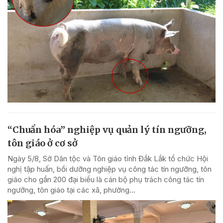
“Chuẩn hóa” nghiệp vụ quản lý tín ngưỡng,
tôn giáo ở cơ sở
Ngày 5/8, Sở Dân tộc và Tôn giáo tỉnh Đắk Lắk tổ chức Hội
nghị tập huấn, bồi dưỡng nghiệp vụ công tác tín ngưỡng, tôn
giáo cho gần 200 đại biểu là cán bộ phụ trách công tác tín
ngưỡng, tôn giáo tại các xã, phường...