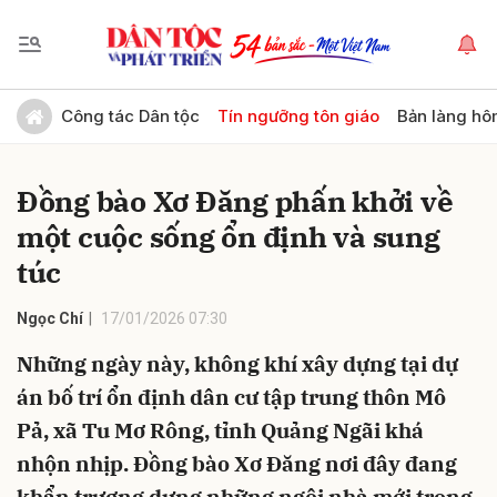
Gửi bình luận
Công tác Dân tộc
Tín ngưỡng tôn giáo
Bản làng hô
Đồng bào Xơ Đăng phấn khởi về
một cuộc sống ổn định và sung
túc
Ngọc Chí
17/01/2026 07:30
Hủy
Gửi
Những ngày này, không khí xây dựng tại dự
án bố trí ổn định dân cư tập trung thôn Mô
Pả, xã Tu Mơ Rông, tỉnh Quảng Ngãi khá
nhộn nhịp. Đồng bào Xơ Đăng nơi đây đang