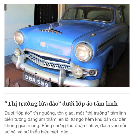
“Thị trường lừa đảo” dưới lớp áo tâm linh
Dưới “lớp áo” tín ngưỡng, tôn giáo, một "thị trường" tâm linh
biến tướng đang âm thầm len lỏi từ ngõ hẻm khu dân cư đến
không gian mạng. Bằng những thủ đoạn tinh vi, đánh vào nỗi
sợ hãi và sự thiếu hiểu biết, các...