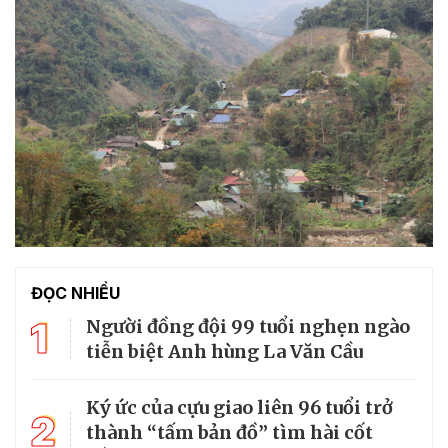
ĐỌC NHIỀU
1
Người đồng đội 99 tuổi nghẹn ngào
tiễn biệt Anh hùng La Văn Cầu
Ký ức của cựu giao liên 96 tuổi trở
2
thành “tấm bản đồ” tìm hài cốt