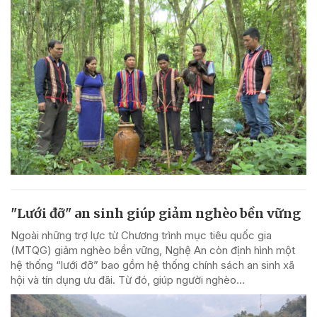
"Lưới đỡ" an sinh giúp giảm nghèo bền vững
Ngoài những trợ lực từ Chương trình mục tiêu quốc gia
(MTQG) giảm nghèo bền vững, Nghệ An còn định hình một
hệ thống “lưới đỡ” bao gồm hệ thống chính sách an sinh xã
hội và tín dụng ưu đãi. Từ đó, giúp người nghèo...