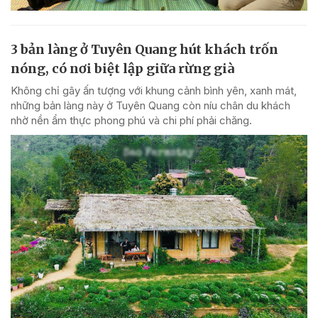
3 bản làng ở Tuyên Quang hút khách trốn
nóng, có nơi biệt lập giữa rừng già
Không chỉ gây ấn tượng với khung cảnh bình yên, xanh mát,
những bản làng này ở Tuyên Quang còn níu chân du khách
nhờ nền ẩm thực phong phú và chi phí phải chăng.