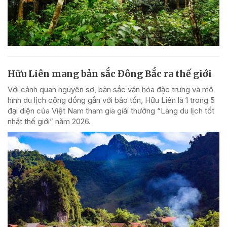
Hữu Liên mang bản sắc Đông Bắc ra thế giới
Với cảnh quan nguyên sơ, bản sắc văn hóa đặc trưng và mô
hình du lịch cộng đồng gắn với bảo tồn, Hữu Liên là 1 trong 5
đại diện của Việt Nam tham gia giải thưởng “Làng du lịch tốt
nhất thế giới” năm 2026.