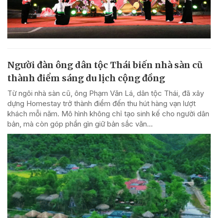
Người đàn ông dân tộc Thái biến nhà sàn cũ
thành điểm sáng du lịch cộng đồng
Từ ngôi nhà sàn cũ, ông Phạm Văn Lá, dân tộc Thái, đã xây
dựng Homestay trở thành điểm đến thu hút hàng vạn lượt
khách mỗi năm. Mô hình không chỉ tạo sinh kế cho người dân
bản, mà còn góp phần gìn giữ bản sắc văn...