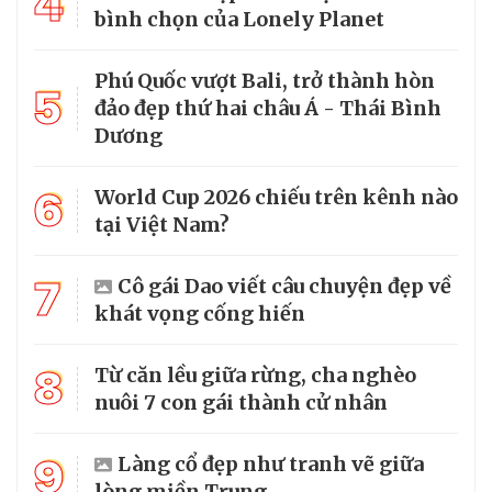
4
bình chọn của Lonely Planet
Phú Quốc vượt Bali, trở thành hòn
5
đảo đẹp thứ hai châu Á - Thái Bình
Dương
6
World Cup 2026 chiếu trên kênh nào
tại Việt Nam?
7
Cô gái Dao viết câu chuyện đẹp về
khát vọng cống hiến
8
Từ căn lều giữa rừng, cha nghèo
nuôi 7 con gái thành cử nhân
9
Làng cổ đẹp như tranh vẽ giữa
lòng miền Trung