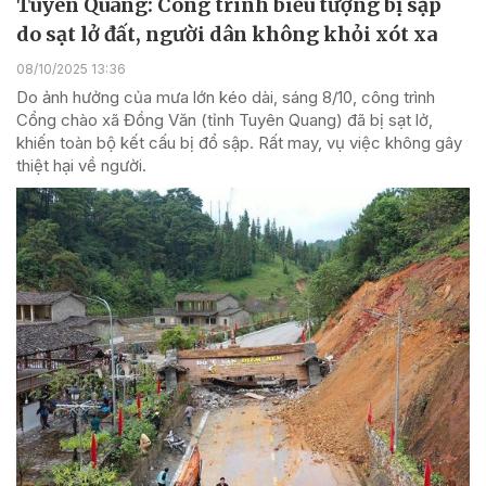
Tuyên Quang: Công trình biểu tượng bị sập
do sạt lở đất, người dân không khỏi xót xa
08/10/2025 13:36
Do ảnh hưởng của mưa lớn kéo dài, sáng 8/10, công trình
Cổng chào xã Đồng Văn (tỉnh Tuyên Quang) đã bị sạt lở,
khiến toàn bộ kết cấu bị đổ sập. Rất may, vụ việc không gây
thiệt hại về người.