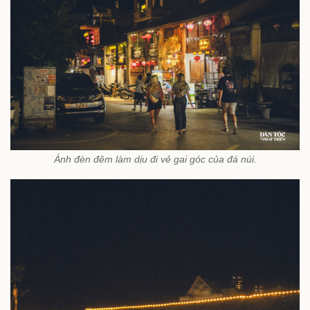
Ánh đèn đêm làm dịu đi vẻ gai góc của đá núi.