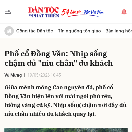
Gửi bình luận
Công tác Dân tộc
Tín ngưỡng tôn giáo
Bản làng hô
Phố cổ Đồng Văn: Nhịp sống
chậm đủ "níu chân" du khách
Vũ Mừng
19/05/2026 10:45
Giữa mênh mông Cao nguyên đá, phố cổ
Hủy
Gửi
Đồng Văn hiện lên với mái ngói phủ rêu,
tường vàng cũ kỹ. Nhịp sống chậm nơi đây đủ
níu chân nhiều du khách quay lại.