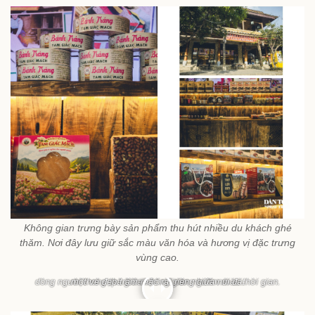
Không gian trưng bày sản phẩm thu hút nhiều du khách ghé
thăm. Nơi đây lưu giữ sắc màu văn hóa và hương vị đặc trưng
vùng cao.
Ban ngày, phố cổ mang vẻ bình yên với những mái ngói rêu phong,
Khi đêm xuống, ánh đèn vàng khiến phố cổ trở nên lung linh, mang
dòng người thong thả giữa không gian nhuốm màu thời gian.
một vẻ đẹp trầm mặc rất riêng giữa núi đá.