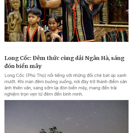
Long Cốc: Đêm thức cùng dải Ngân Hà, sáng
đón biển mây
Long Cốc (Phú Thọ) nổi tiếng với những đồi chè bát úp xanh
mướt. Khi màn đêm buông xuống, nơi đây trở thành điểm săn
ảnh thiên văn, sáng sớm lại đón biển mây, mang đến trải
nghiệm trọn vẹn từ đêm đến bình minh.