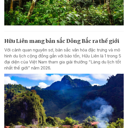
Hữu Liên mang bản sắc Đông Bắc ra thế giới
Với cảnh quan nguyên sơ, bản sắc văn hóa đặc trưng và mô
hình du lịch cộng đồng gắn với bảo tồn, Hữu Liên là 1 trong 5
đại diện của Việt Nam tham gia giải thưởng “Làng du lịch tốt
nhất thế giới” năm 2026.