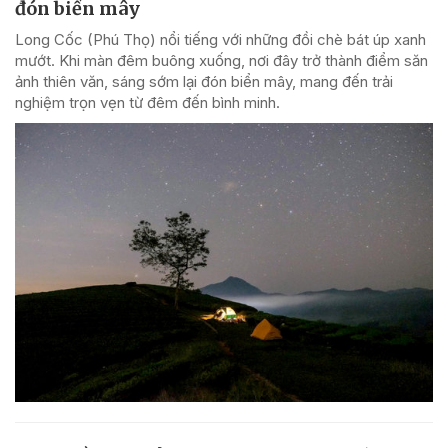
đón biển mây
Long Cốc (Phú Thọ) nổi tiếng với những đồi chè bát úp xanh
mướt. Khi màn đêm buông xuống, nơi đây trở thành điểm săn
ảnh thiên văn, sáng sớm lại đón biển mây, mang đến trải
nghiệm trọn vẹn từ đêm đến bình minh.