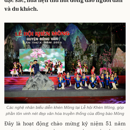
đặc sắc, hứa hẹn thu hút đông đảo người dân
và du khách.
Các nghệ nhân biểu diễn khèn Mông tại Lễ hội Khèn Mông, góp
phần tôn vinh nét đẹp văn hóa truyền thống của đồng bào Mông
Đây là hoạt động chào mừng kỷ niệm 51 năm