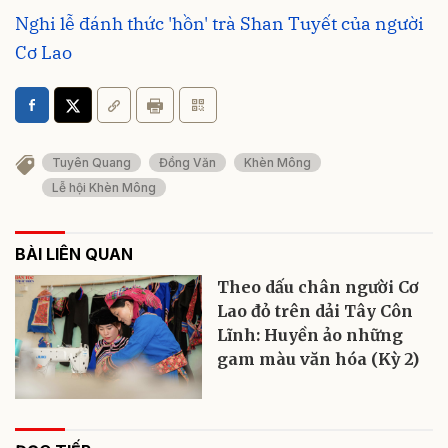
Nghi lễ đánh thức 'hồn' trà Shan Tuyết của người
Cơ Lao
Tuyên Quang
Đồng Văn
Khèn Mông
Lễ hội Khèn Mông
BÀI LIÊN QUAN
Theo dấu chân người Cơ
Lao đỏ trên dải Tây Côn
Lĩnh: Huyền ảo những
gam màu văn hóa (Kỳ 2)