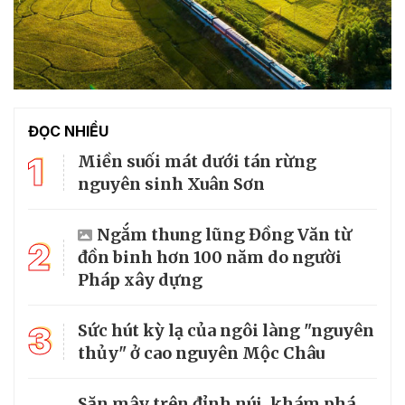
ĐỌC NHIỀU
1
Miền suối mát dưới tán rừng
nguyên sinh Xuân Sơn
Ngắm thung lũng Đồng Văn từ
2
đồn binh hơn 100 năm do người
Pháp xây dựng
3
Sức hút kỳ lạ của ngôi làng "nguyên
thủy" ở cao nguyên Mộc Châu
Săn mây trên đỉnh núi, khám phá