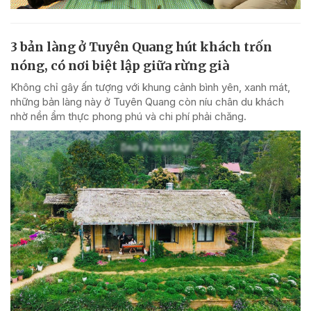
3 bản làng ở Tuyên Quang hút khách trốn
nóng, có nơi biệt lập giữa rừng già
Không chỉ gây ấn tượng với khung cảnh bình yên, xanh mát,
những bản làng này ở Tuyên Quang còn níu chân du khách
nhờ nền ẩm thực phong phú và chi phí phải chăng.