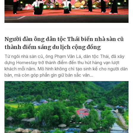
Người đàn ông dân tộc Thái biến nhà sàn cũ
thành điểm sáng du lịch cộng đồng
Từ ngôi nhà sàn cũ, ông Phạm Văn Lá, dân tộc Thái, đã xây
dựng Homestay trở thành điểm đến thu hút hàng vạn lượt
khách mỗi năm. Mô hình không chỉ tạo sinh kế cho người dân
bản, mà còn góp phần gìn giữ bản sắc văn...