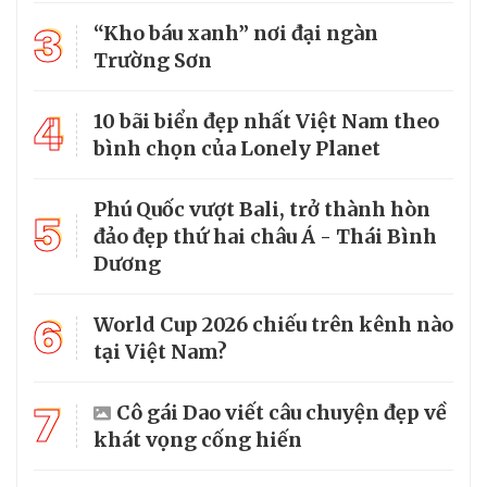
3
“Kho báu xanh” nơi đại ngàn
Trường Sơn
4
10 bãi biển đẹp nhất Việt Nam theo
bình chọn của Lonely Planet
Phú Quốc vượt Bali, trở thành hòn
5
đảo đẹp thứ hai châu Á - Thái Bình
Dương
6
World Cup 2026 chiếu trên kênh nào
tại Việt Nam?
7
Cô gái Dao viết câu chuyện đẹp về
khát vọng cống hiến