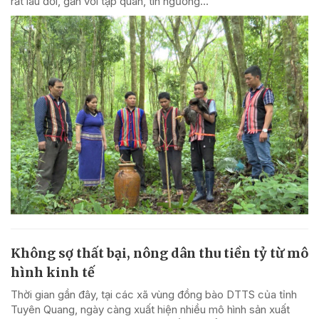
rất lâu đời, gắn với tập quán, tín ngưỡng...
Không sợ thất bại, nông dân thu tiền tỷ từ mô
hình kinh tế
Thời gian gần đây, tại các xã vùng đồng bào DTTS của tỉnh
Tuyên Quang, ngày càng xuất hiện nhiều mô hình sản xuất