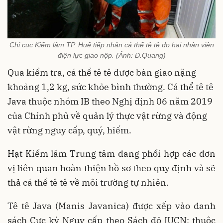
Chi cục Kiểm lâm TP. Huế tiếp nhận cá thể tê tê do hai nhân viên
điện lực giao nộp. (Ảnh: Đ.Quang)
Qua kiểm tra, cá thể tê tê được bàn giao nặng
khoảng 1,2 kg, sức khỏe bình thường. Cá thể tê tê
Java thuộc nhóm IB theo Nghị định 06 năm 2019
của Chính phủ về quản lý thực vật rừng và động
vật rừng nguy cấp, quý, hiếm.
Hạt Kiểm lâm Trung tâm đang phối hợp các đơn
vị liên quan hoàn thiện hồ sơ theo quy định và sẽ
thả cá thể tê tê về môi trường tự nhiên.
Tê tê Java (Manis Javanica) được xếp vào danh
sách Cực kỳ Nguy cấp theo Sách đỏ IUCN; thuộc