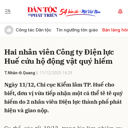
Gửi bình luận
Công tác Dân tộc
Tín ngưỡng tôn giáo
Bản làng hô
Hai nhân viên Công ty Điện lực
Huế cứu hộ động vật quý hiếm
T.Nhân-Đ.Quang
11/12/2025 14:29
Ngày 11/12, Chi cục Kiểm lâm TP. Huế cho
Hủy
Gửi
biết, đơn vị vừa tiếp nhận một cá thể tê tê quý
hiếm do 2 nhân viên Điện lực thành phố phát
hiện và giao nộp.