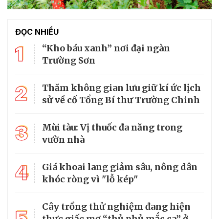
ĐỌC NHIỀU
1
“Kho báu xanh” nơi đại ngàn
Trường Sơn
2
Thăm không gian lưu giữ kí ức lịch
sử về cố Tổng Bí thư Trường Chinh
3
Mùi tàu: Vị thuốc đa năng trong
vườn nhà
4
Giá khoai lang giảm sâu, nông dân
khóc ròng vì "lỗ kép"
Cây trồng thử nghiệm đang hiện
5
thực giấc mơ “thủ phủ mắc ca” ở