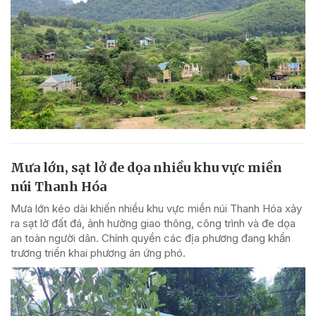
Mưa lớn, sạt lở đe dọa nhiều khu vực miền
núi Thanh Hóa
Mưa lớn kéo dài khiến nhiều khu vực miền núi Thanh Hóa xảy
ra sạt lở đất đá, ảnh hưởng giao thông, công trình và đe dọa
an toàn người dân. Chính quyền các địa phương đang khẩn
trương triển khai phương án ứng phó.