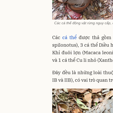
Các cá thể động vật rừng nguy cấp,
Các
cá thể
được thả gồm 5
spilonotus), 3 cá thể Diều 
Khỉ đuôi lợn (Macaca leoni
và 1 cá thể Cu li nhỏ (Xan
Đây đều là những loài th
IB và IIB), có vai trò quan 