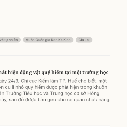
 về tự nhiên
Vườn Quốc gia Kon Ka Kinh
Gia Lai
hát hiện động vật quý hiếm tại một trường học
gày 24/3, Chi cục Kiểm lâm TP. Huế cho biết, một
on cu li nhỏ quý hiếm được phát hiện trong khuôn
iên Trường Tiểu học và Trung học cơ sở Hồng
hủy, sau đó được bàn giao cho cơ quan chức năng.