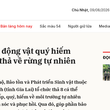
Chủ Nhật,
09/08/2026
bình luận
Bản làng hôm nay
Sắc màu 54
Người giữ lửa
Media
hể động vật quý hiếm
ĐỌC
thả về rừng tự nhiên
ộ, Bảo tồn và Phát triển Sinh vật thuộc
Hủy
G
(tỉnh Gia Lai) tổ chức thả 8 cá thể
p, quý, hiếm về môi trường tự nhiên
 sóc và phục hồi. Qua đó, góp phần bảo