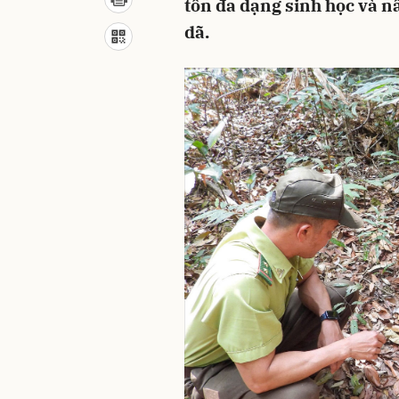
tồn đa dạng sinh học và n
dã.