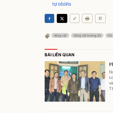
tự nhiên
động vật
động vật hoang dã
trả
BÀI LIÊN QUAN
P
N
c
v
T