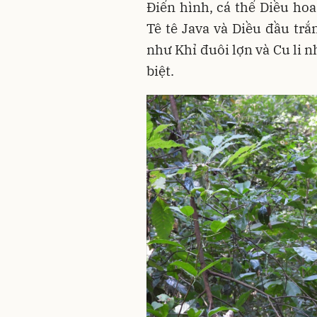
Điển hình, cá thể Diều hoa
Tê tê Java và Diều đầu trắ
như Khỉ đuôi lợn và Cu li 
biệt.