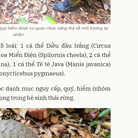
 quý hiếm được cơ quan chức năng thả về môi trường tự
nhiên
 loài: 1 cá thể Diều đầu trắng (Circus
hoa Miến Điện (Spilornis cheela), 2 cá thể
na), 1 cá thể Tê tê Java (Manis javanica)
thonycticebus pygmaeus).
uộc danh mục nguy cấp, quý, hiếm (nhóm
trọng trong hệ sinh thái rừng.