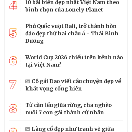
4
10 bãi biển đẹp nhất Việt Nam theo
bình chọn của Lonely Planet
Phú Quốc vượt Bali, trở thành hòn
5
đảo đẹp thứ hai châu Á - Thái Bình
Dương
6
World Cup 2026 chiếu trên kênh nào
tại Việt Nam?
7
Cô gái Dao viết câu chuyện đẹp về
khát vọng cống hiến
8
Từ căn lều giữa rừng, cha nghèo
nuôi 7 con gái thành cử nhân
Làng cổ đẹp như tranh vẽ giữa