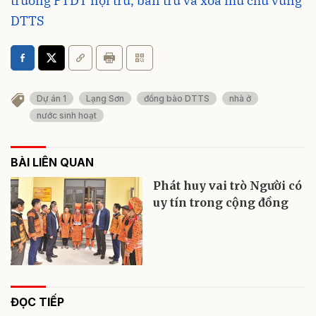
trường PTDT nội trú, bán trú và xóa mù chữ vùng
DTTS
Dự án 1
Lạng Sơn
đồng bào DTTS
nhà ở
nước sinh hoạt
BÀI LIÊN QUAN
Phát huy vai trò Người có
uy tín trong cộng đồng
ĐỌC TIẾP