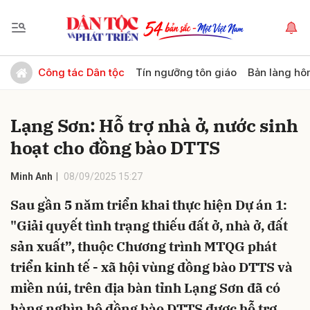
Gửi bình luận
Công tác Dân tộc
Tín ngưỡng tôn giáo
Bản làng hô
Lạng Sơn: Hỗ trợ nhà ở, nước sinh
hoạt cho đồng bào DTTS
Minh Anh
08/09/2025 15:27
Sau gần 5 năm triển khai thực hiện Dự án 1:
Hủy
Gửi
"Giải quyết tình trạng thiếu đất ở, nhà ở, đất
sản xuất”, thuộc Chương trình MTQG phát
triển kinh tế - xã hội vùng đồng bào DTTS và
miền núi, trên địa bàn tỉnh Lạng Sơn đã có
hàng nghìn hộ đồng bào DTTS được hỗ trợ