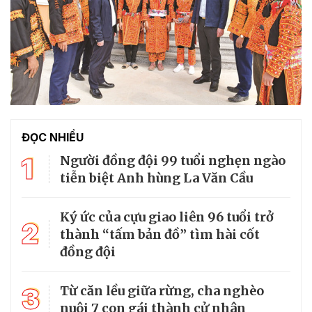
ĐỌC NHIỀU
1
Người đồng đội 99 tuổi nghẹn ngào
tiễn biệt Anh hùng La Văn Cầu
Ký ức của cựu giao liên 96 tuổi trở
2
thành “tấm bản đồ” tìm hài cốt
đồng đội
3
Từ căn lều giữa rừng, cha nghèo
nuôi 7 con gái thành cử nhân