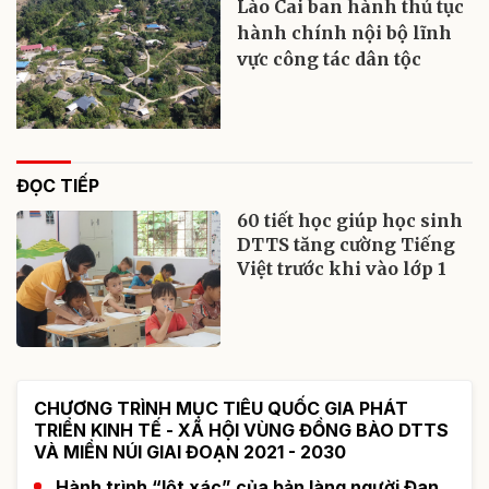
Lào Cai ban hành thủ tục
hành chính nội bộ lĩnh
vực công tác dân tộc
ĐỌC TIẾP
60 tiết học giúp học sinh
DTTS tăng cường Tiếng
Việt trước khi vào lớp 1
CHƯƠNG TRÌNH MỤC TIÊU QUỐC GIA PHÁT
TRIỂN KINH TẾ - XÃ HỘI VÙNG ĐỒNG BÀO DTTS
VÀ MIỀN NÚI GIAI ĐOẠN 2021 - 2030
Hành trình “lột xác” của bản làng người Đan