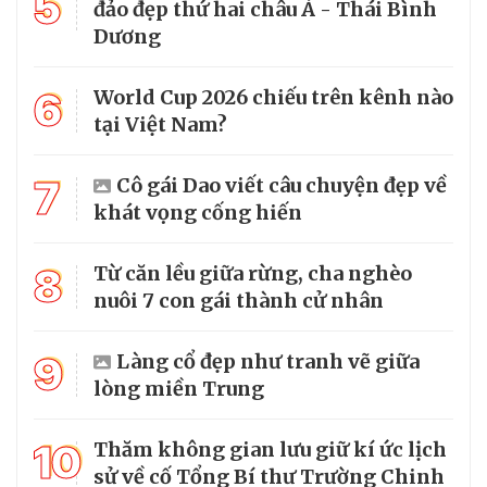
5
đảo đẹp thứ hai châu Á - Thái Bình
Dương
6
World Cup 2026 chiếu trên kênh nào
tại Việt Nam?
7
Cô gái Dao viết câu chuyện đẹp về
khát vọng cống hiến
8
Từ căn lều giữa rừng, cha nghèo
nuôi 7 con gái thành cử nhân
9
Làng cổ đẹp như tranh vẽ giữa
lòng miền Trung
10
Thăm không gian lưu giữ kí ức lịch
sử về cố Tổng Bí thư Trường Chinh