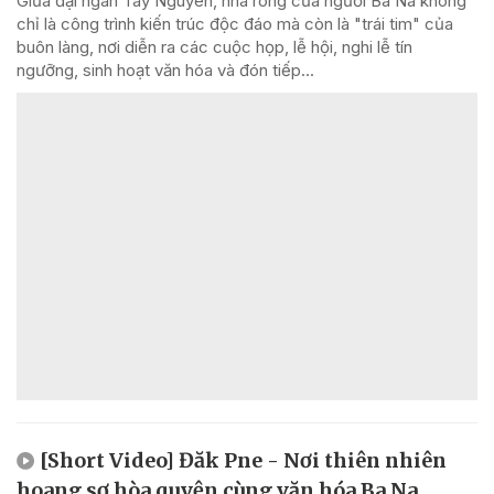
Giữa đại ngàn Tây Nguyên, nhà rông của người Ba Na không
chỉ là công trình kiến trúc độc đáo mà còn là "trái tim" của
buôn làng, nơi diễn ra các cuộc họp, lễ hội, nghi lễ tín
ngưỡng, sinh hoạt văn hóa và đón tiếp...
[Short Video] Đăk Pne - Nơi thiên nhiên
hoang sơ hòa quyện cùng văn hóa Ba Na