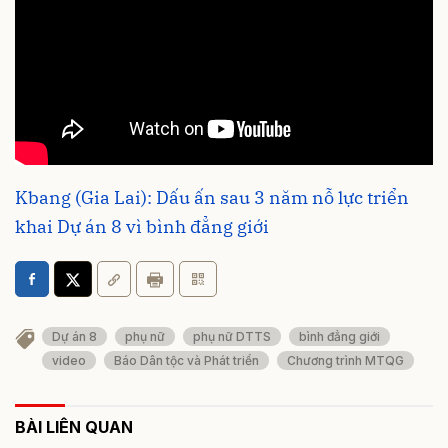
Kbang (Gia Lai): Dấu ấn sau 3 năm nỗ lực triển
khai Dự án 8 vì bình đẳng giới
Dự án 8
phụ nữ
phụ nữ DTTS
bình đẳng giới
video
Báo Dân tộc và Phát triển
Chương trình MTQG
BÀI LIÊN QUAN