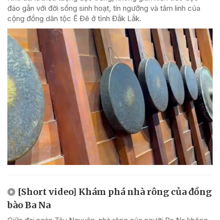
đáo gắn với đời sống sinh hoạt, tín ngưỡng và tâm linh của
cộng đồng dân tộc Ê Đê ở tỉnh Đắk Lắk.
[Short video] Khám phá nhà rông của đồng
bào Ba Na