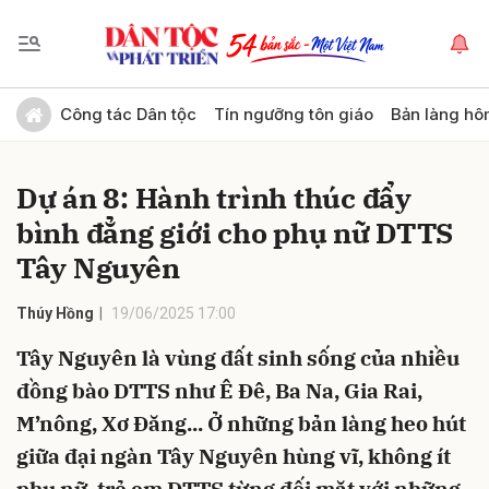
Gửi bình luận
Công tác Dân tộc
Tín ngưỡng tôn giáo
Bản làng hô
Dự án 8: Hành trình thúc đẩy
bình đẳng giới cho phụ nữ DTTS
Tây Nguyên
Thúy Hồng
19/06/2025 17:00
Hủy
Gửi
Tây Nguyên là vùng đất sinh sống của nhiều
đồng bào DTTS như Ê Đê, Ba Na, Gia Rai,
M’nông, Xơ Đăng... Ở những bản làng heo hút
giữa đại ngàn Tây Nguyên hùng vĩ, không ít