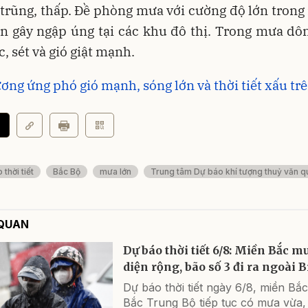
trũng, thấp. Đề phòng mưa với cường độ lớn trong
n gây ngập úng tại các khu đô thị. Trong mưa dô
c, sét và gió giật mạnh.
ơng ứng phó gió mạnh, sóng lớn và thời tiết xấu tr
thời tiết
Bắc Bộ
mưa lớn
Trung tâm Dự báo khí tượng thuỷ văn q
 QUAN
Dự báo thời tiết 6/8: Miền Bắc m
diện rộng, bão số 3 đi ra ngoài 
Dự báo thời tiết ngày 6/8, miền Bắ
Bắc Trung Bộ tiếp tục có mưa vừa,