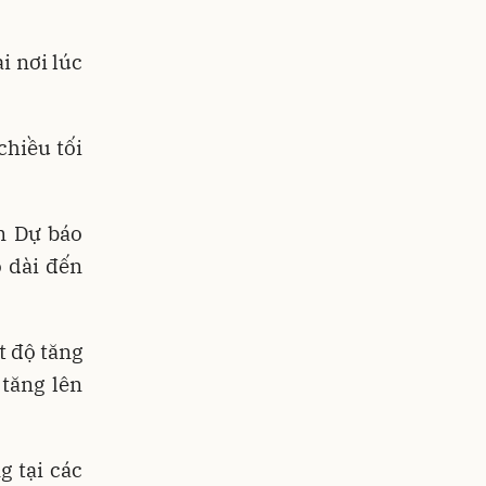
i nơi lúc
chiều tối
m Dự báo
 dài đến
t độ tăng
 tăng lên
g tại các