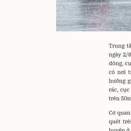
Trung t
ngày 2/
dông, cụ
có nơi 
hướng g
rác, cục
trên 50
Cơ quan 
quét trê
huyện ở 