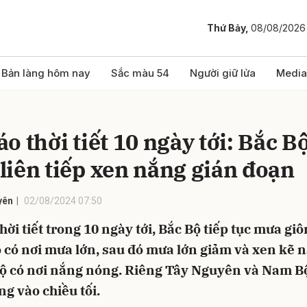
Thứ Bảy,
08/08/2026
bình luận
Bản làng hôm nay
Sắc màu 54
Người giữ lửa
Media
o thời tiết 10 ngày tới: Bắc B
liên tiếp xen nắng gián đoạn
yên
02/08/2024 07:50
hời tiết trong 10 ngày tới, Bắc Bộ tiếp tục mưa giô
Hủy
G
 có nơi mưa lớn, sau đó mưa lớn giảm và xen kẽ 
ộ có nơi nắng nóng. Riêng Tây Nguyên và Nam B
g vào chiều tối.