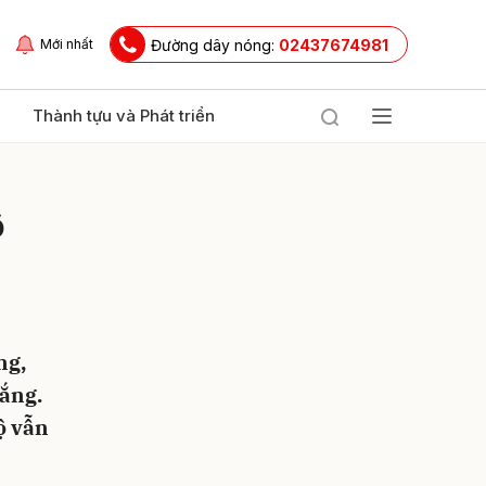
Đường dây nóng:
02437674981
Mới nhất
Thành tựu và Phát triển
ộ
ng,
ửi
nắng.
ộ vẫn