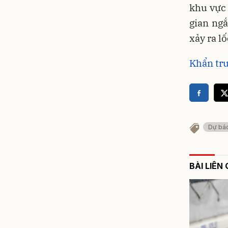
khu vực 
gian ngắ
xảy ra lố
Khẩn trư
Dự báo 
BÀI LIÊN