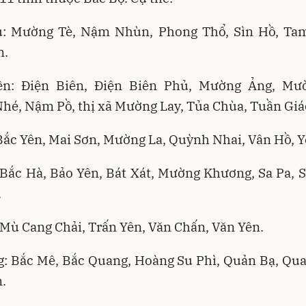
u: Mường Tè, Nậm Nhùn, Phong Thổ, Sìn Hồ, Ta
n.
ên: Điện Biên, Điện Biên Phủ, Mường Ảng, Mư
é, Nậm Pồ, thị xã Mường Lay, Tủa Chùa, Tuần Giá
Bắc Yên, Mai Sơn, Mường La, Quỳnh Nhai, Vân Hồ, 
 Bắc Hà, Bảo Yên, Bát Xát, Mường Khương, Sa Pa, S
.
 Mù Cang Chải, Trấn Yên, Văn Chấn, Văn Yên.
g: Bắc Mê, Bắc Quang, Hoàng Su Phì, Quản Bạ, Qua
.