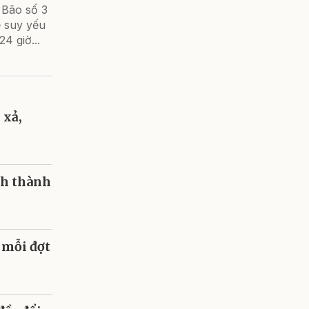
 Bão số 3
ẽ suy yếu
4 giờ...
 xả,
nh thành
 mỗi đợt