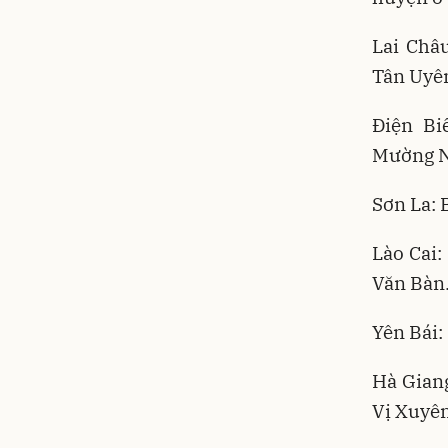
Lai Châ
Tân Uyê
Điện Bi
Mường Nh
Sơn La: 
Lào Cai:
Văn Bàn
Yên Bái:
Hà Gian
Vị Xuyên