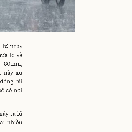
 từ ngày
ưa to và
0 - 80mm,
c này xu
dông rải
bộ có nơi
xảy ra lũ
tại nhiều