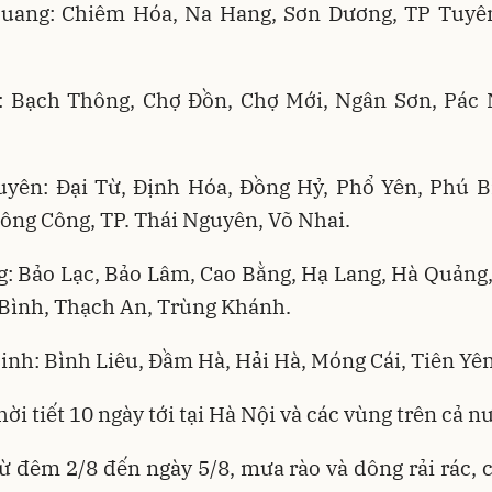
uang: Chiêm Hóa, Na Hang, Sơn Dương, TP Tuyê
: Bạch Thông, Chợ Đồn, Chợ Mới, Ngân Sơn, Pác 
.
uyên: Đại Từ, Định Hóa, Đồng Hỷ, Phổ Yên, Phú B
ông Công, TP. Thái Nguyên, Võ Nhai.
: Bảo Lạc, Bảo Lâm, Cao Bằng, Hạ Lang, Hà Quảng
Bình, Thạch An, Trùng Khánh.
nh: Bình Liêu, Đầm Hà, Hải Hà, Móng Cái, Tiên Yên
hời tiết 10 ngày tới tại Hà Nội và các vùng trên cả n
ừ đêm 2/8 đến ngày 5/8, mưa rào và dông rải rác, 