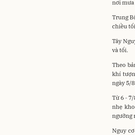
nơi mưa 
Trung Bộ
chiều tố
Tây Nguy
và tối.
Theo bả
khí tượ
ngày 5/8
Từ 6 - 7
nhẹ khoả
ngưỡng n
Nguy cơ 