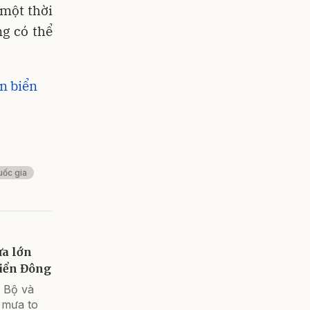
 một thời
ng có thể
ên biển
uốc gia
ưa lớn
Biển Đông
c Bộ và
 mưa to