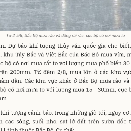
Từ 2-5/8, Bắc Bộ mưa rào và dông rải rác, cục bộ có nơi mưa to
âm Dự báo khí tượng thủy văn quốc gia cho biết,
8, khu Tây Bắc và Việt Bắc của Bắc Bộ mưa vừa, m
c bộ có nơi mưa rất to với lượng mưa phổ biến 3
trên 200mm. Từ đêm 2/8, mưa lớn ở các khu vự
iảm dần. Các khu vực khác ở Bắc Bộ mưa rào và 
 bộ có nơi mưa to với lượng mưa 15 - 30mm, cục 
mm.
khí tượng cảnh báo, trong những giờ tới, nguy cơ 
n các sông, suối nhỏ, sạt lở đất trên sườn dốc 
11 tỉnh thuộc Bắc Bộ. Cụ thể: