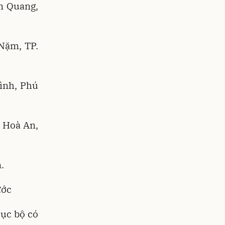
n Quang,
Nặm, TP.
ình, Phú
, Hoà An,
.
ước
cục bộ có