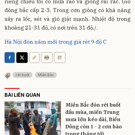
riêng chiều tối có mưa rào và giông rải rác. Gió
đông bắc cấp 2-3. Trong cơn giông có khả năng
xảy ra lốc, sét và gió giật mạnh. Nhiệt độ trong
khoảng 21-31 độ, có nơi trên 31 độ./.
Hà Nội đón năm mới trong giá rét 9 độ C
rét buốt
Miền Bắc
BÀI LIÊN QUAN
Miền Bắc đón rét buốt
đầu mùa, miền Trung
mưa lớn kéo dài, Biển
Đông còn 1 - 2 cơn bão
trong tháng tới