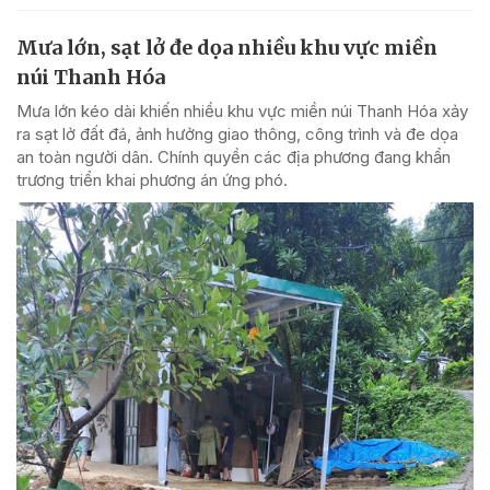
Mưa lớn, sạt lở đe dọa nhiều khu vực miền
núi Thanh Hóa
Mưa lớn kéo dài khiến nhiều khu vực miền núi Thanh Hóa xảy
ra sạt lở đất đá, ảnh hưởng giao thông, công trình và đe dọa
an toàn người dân. Chính quyền các địa phương đang khẩn
trương triển khai phương án ứng phó.