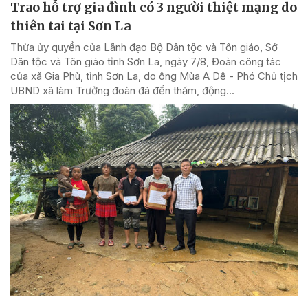
Trao hỗ trợ gia đình có 3 người thiệt mạng do
thiên tai tại Sơn La
Thừa ủy quyền của Lãnh đạo Bộ Dân tộc và Tôn giáo, Sở
Dân tộc và Tôn giáo tỉnh Sơn La, ngày 7/8, Đoàn công tác
của xã Gia Phù, tỉnh Sơn La, do ông Mùa A Dê - Phó Chủ tịch
UBND xã làm Trưởng đoàn đã đến thăm, động...