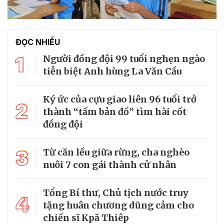
ĐỌC NHIỀU
1
Người đồng đội 99 tuổi nghẹn ngào
tiễn biệt Anh hùng La Văn Cầu
Ký ức của cựu giao liên 96 tuổi trở
2
thành “tấm bản đồ” tìm hài cốt
đồng đội
3
Từ căn lều giữa rừng, cha nghèo
nuôi 7 con gái thành cử nhân
Tổng Bí thư, Chủ tịch nước truy
4
tặng huân chương dũng cảm cho
chiến sĩ Kpă Thiêp