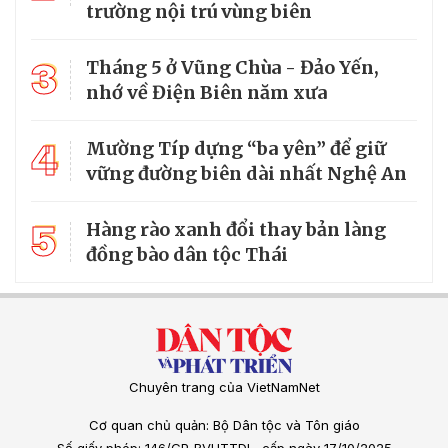
trường nội trú vùng biên
3
Tháng 5 ở Vũng Chùa - Đảo Yến,
nhớ về Điện Biên năm xưa
4
Mường Típ dựng “ba yên” để giữ
vững đường biên dài nhất Nghệ An
5
Hàng rào xanh đổi thay bản làng
đồng bào dân tộc Thái
Chuyên trang của VietNamNet
Cơ quan chủ quản: Bộ Dân tộc và Tôn giáo
Số giấy phép: 146/GP-BVHTTDL, cấp ngày 17/10/2025