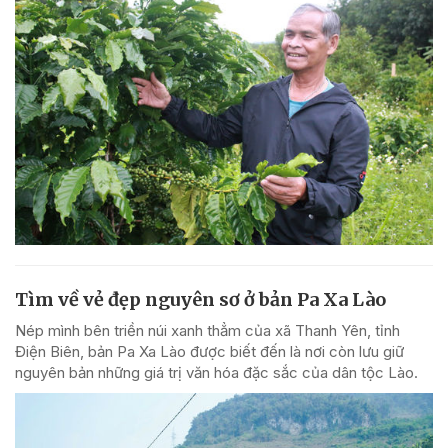
Tìm về vẻ đẹp nguyên sơ ở bản Pa Xa Lào
Nép mình bên triền núi xanh thẳm của xã Thanh Yên, tỉnh
Điện Biên, bản Pa Xa Lào được biết đến là nơi còn lưu giữ
nguyên bản những giá trị văn hóa đặc sắc của dân tộc Lào.