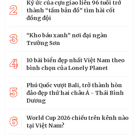
Ký ức của cựu giao liên 96 tuổi trở
2
thành “tấm bản đồ” tìm hài cốt
đồng đội
3
“Kho báu xanh” nơi đại ngàn
Trường Sơn
4
10 bãi biển đẹp nhất Việt Nam theo
bình chọn của Lonely Planet
Phú Quốc vượt Bali, trở thành hòn
5
đảo đẹp thứ hai châu Á - Thái Bình
Dương
6
World Cup 2026 chiếu trên kênh nào
tại Việt Nam?