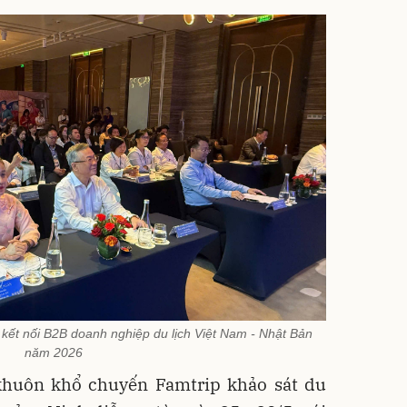
kết nối B2B doanh nghiệp du lịch Việt Nam - Nhật Bản
năm 2026
khuôn khổ chuyến Famtrip khảo sát du