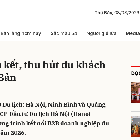
Thứ Bảy,
08/08/2026
bình luận
Bản làng hôm nay
Sắc màu 54
Người giữ lửa
Media
 kết, thu hút du khách
ĐỌC
 Bản
Sở Du lịch: Hà Nội, Ninh Bình và Quảng
Hủy
G
 CP Đầu tư Du lịch Hà Nội (Hanoi
ơng trình kết nối B2B doanh nghiệp du
năm 2026.