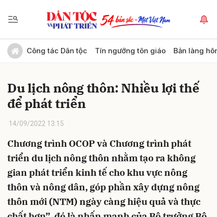
Gửi bình luận
Công tác Dân tộc
Tín ngưỡng tôn giáo
Bản làng hô
Du lịch nông thôn: Nhiều lợi thế
để phát triển
14/09/2022 13:15
Chương trình OCOP và Chương trình phát
Hủy
Gửi
triển du lịch nông thôn nhằm tạo ra không
gian phát triển kinh tế cho khu vực nông
thôn và nông dân, góp phần xây dựng nông
thôn mới (NTM) ngày càng hiệu quả và thực
chất hơn”, đó là nhấn mạnh của Bộ trưởng Bộ