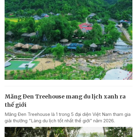
Măng Đen Treehouse mang du lịch xanh ra
thế giới
Măng Đen Treehouse là 1 trong 5 đại diện Việt Nam tham gia
giải thưởng “Làng du lịch tốt nhất thế giới” năm 2026.