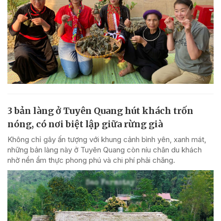
3 bản làng ở Tuyên Quang hút khách trốn
nóng, có nơi biệt lập giữa rừng già
Không chỉ gây ấn tượng với khung cảnh bình yên, xanh mát,
những bản làng này ở Tuyên Quang còn níu chân du khách
nhờ nền ẩm thực phong phú và chi phí phải chăng.