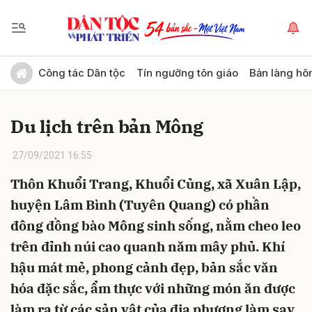
Gửi bình luận
Công tác Dân tộc
Tín ngưỡng tôn giáo
Bản làng hô
Du lịch trên bản Mông
27/09/2021 16:55
Thôn Khuổi Trang, Khuổi Củng, xã Xuân Lập,
huyện Lâm Bình (Tuyên Quang) có phần
Hủy
Gửi
đông đồng bào Mông sinh sống, nằm cheo leo
trên đỉnh núi cao quanh năm mây phủ. Khí
hậu mát mẻ, phong cảnh đẹp, bản sắc văn
hóa đặc sắc, ẩm thực với những món ăn được
làm ra từ các sản vật của địa phương làm say