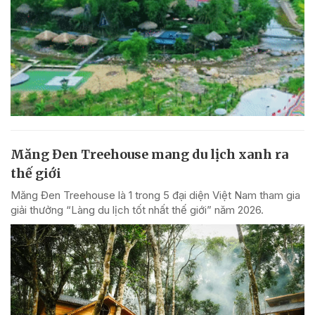
Măng Đen Treehouse mang du lịch xanh ra
thế giới
Măng Đen Treehouse là 1 trong 5 đại diện Việt Nam tham gia
giải thưởng “Làng du lịch tốt nhất thế giới” năm 2026.