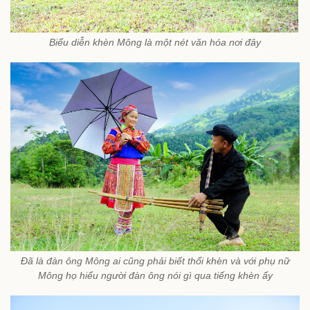
Biểu diễn khèn Mông là một nét văn hóa nơi đây
Đã là đàn ông Mông ai cũng phải biết thổi khèn và với phụ nữ
Mông họ hiểu người đàn ông nói gì qua tiếng khèn ấy