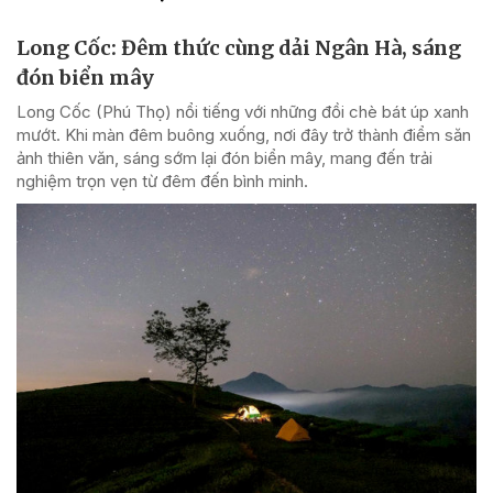
Long Cốc: Đêm thức cùng dải Ngân Hà, sáng
đón biển mây
Long Cốc (Phú Thọ) nổi tiếng với những đồi chè bát úp xanh
mướt. Khi màn đêm buông xuống, nơi đây trở thành điểm săn
ảnh thiên văn, sáng sớm lại đón biển mây, mang đến trải
nghiệm trọn vẹn từ đêm đến bình minh.