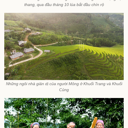
thang, qua đầu tháng 10 lúa bắt đầu chín rộ
Những ngôi nhà giản dị của người Mông ở Khuổi Trang và Khuổi
Củng