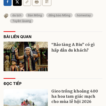
du lịch
Bản Mông
đồng bào Mông
homestay
Tuyên Quang
BÀI LIÊN QUAN
“Bảo tàng A Biu” có gì
hấp dẫn du khách?
ĐỌC TIẾP
Gieo trồng khoảng 400
ha hoa tam giác mạch
cho mùa lễ hội 2026