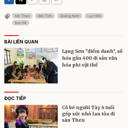
hát Then
đàn Tính
Quảng Ninh
Lục Hồn
học Hè
BÀI LIÊN QUAN
Lạng Sơn "điểm danh", số
hóa gần 400 di sản văn
hóa phi vật thể
ĐỌC TIẾP
Cô bé người Tày 6 tuổi
góp sức nhỏ lan tỏa di
sản Then