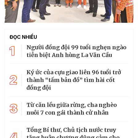
ĐỌC NHIỀU
1
Người đồng đội 99 tuổi nghẹn ngào
tiễn biệt Anh hùng La Văn Cầu
Ký ức của cựu giao liên 96 tuổi trở
2
thành “tấm bản đồ” tìm hài cốt
đồng đội
3
Từ căn lều giữa rừng, cha nghèo
nuôi 7 con gái thành cử nhân
Tổng Bí thư, Chủ tịch nước truy
4
tặng huân chương dũng cảm cho