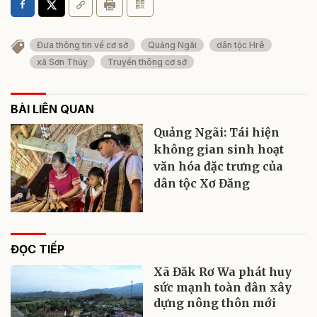
Đưa thông tin về cơ sở
Quảng Ngãi
dân tộc Hrê
xã Sơn Thủy
Truyền thông cơ sở
BÀI LIÊN QUAN
Quảng Ngãi: Tái hiện
không gian sinh hoạt
văn hóa đặc trưng của
dân tộc Xơ Đăng
ĐỌC TIẾP
Xã Đăk Rơ Wa phát huy
sức mạnh toàn dân xây
dựng nông thôn mới