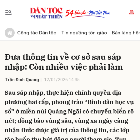
Gửi bình luận
Công tác Dân tộc
Tín ngưỡng tôn giáo
Bản làng hô
Đưa thông tin về cơ sở sau sáp
nhập: Còn nhiều việc phải làm
Trần Đình Quang
12/01/2026 14:35
Sau sáp nhập, thực hiện chính quyền địa
Hủy
Gửi
phương hai cấp, phong trào “Bình dân học vụ
số” ở miền núi Quảng Ngãi có chuyển biến rõ
nét; đồng bào vùng sâu, vùng xa ngày càng
nhận thức được giá trị của thông tin, các lớp
tập huấn thu hút đông người tham gia. Tuy