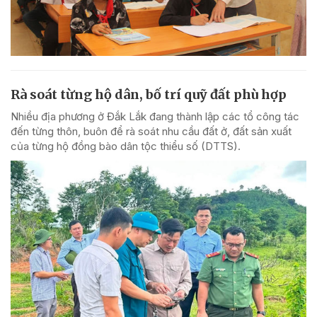
Rà soát từng hộ dân, bố trí quỹ đất phù hợp
Nhiều địa phương ở Đắk Lắk đang thành lập các tổ công tác
đến từng thôn, buôn để rà soát nhu cầu đất ở, đất sản xuất
của từng hộ đồng bào dân tộc thiểu số (DTTS).