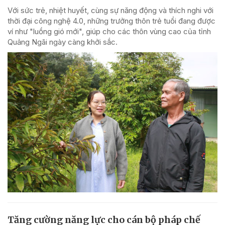
Với sức trẻ, nhiệt huyết, cùng sự năng động và thích nghi với
thời đại công nghệ 4.0, những trưởng thôn trẻ tuổi đang được
ví như "luồng gió mới", giúp cho các thôn vùng cao của tỉnh
Quảng Ngãi ngày càng khởi sắc.
Tăng cường năng lực cho cán bộ pháp chế