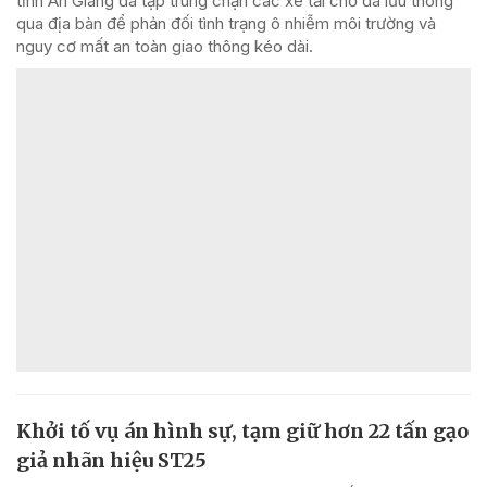
tỉnh An Giang đã tập trung chặn các xe tải chở đá lưu thông
qua địa bàn để phản đối tình trạng ô nhiễm môi trường và
nguy cơ mất an toàn giao thông kéo dài.
Khởi tố vụ án hình sự, tạm giữ hơn 22 tấn gạo
giả nhãn hiệu ST25