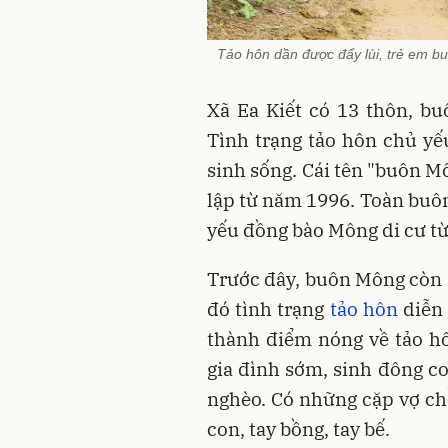
Tảo hôn dần được đẩy lùi, trẻ em b
Xã Ea Kiết có 13 thôn, b
Tình trạng tảo hôn chủ y
sinh sống. Cái tên "buôn 
lập từ năm 1996. Toàn buôn
yếu đồng bào Mông di cư từ
Trước đây, buôn Mông còn n
đó tình trạng
tảo hôn
diễn 
thành điểm nóng về tảo hô
gia đình sớm, sinh đông c
nghèo. Có những cặp vợ chồ
con, tay bồng, tay bế.