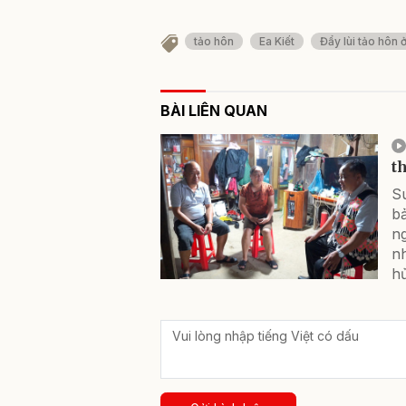
tảo hôn
Ea Kiết
Đẩy lùi tảo hôn 
BÀI LIÊN QUAN
t
Su
b
ng
n
hủ