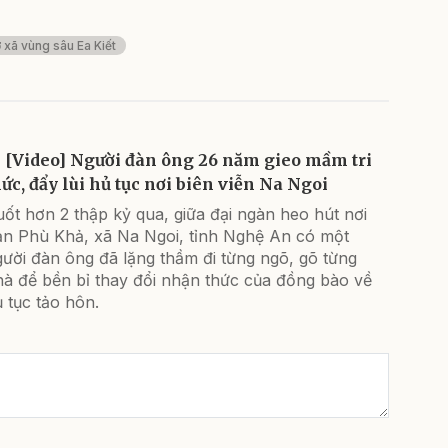
ở xã vùng sâu Ea Kiết
[Video] Người đàn ông 26 năm gieo mầm tri
hức, đẩy lùi hủ tục nơi biên viễn Na Ngoi
ốt hơn 2 thập kỷ qua, giữa đại ngàn heo hút nơi
ản Phù Khả, xã Na Ngoi, tỉnh Nghệ An có một
ười đàn ông đã lặng thầm đi từng ngõ, gõ từng
hà để bền bỉ thay đổi nhận thức của đồng bào về
 tục tảo hôn.