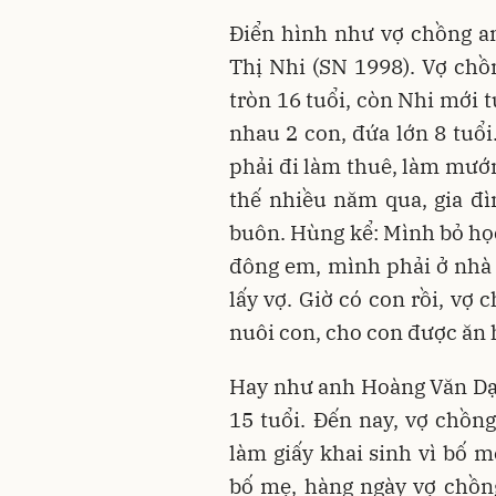
Điển hình như vợ chồng a
Thị Nhi (SN 1998). Vợ ch
tròn 16 tuổi, còn Nhi mới 
nhau 2 con, đứa lớn 8 tuổi
phải đi làm thuê, làm mướn
thế nhiều năm qua, gia đ
buôn. Hùng kể: Mình bỏ học
đông em, mình phải ở nhà 
lấy vợ. Giờ có con rồi, vợ
nuôi con, cho con được ăn
Hay như anh Hoàng Văn Dại 
15 tuổi. Đến nay, vợ chồn
làm giấy khai sinh vì bố 
bố mẹ, hàng ngày vợ chồng