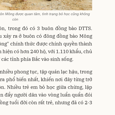
uôn Mông được quan tâm, tình trạng bỏ học cũng không
còn
uôn, trong đó có 3 buôn đồng bào DTTS.
ếu xảy ra ở buôn có đông đồng bào Mông
Mông" chính thức được chính quyền thành
 hiện có hơn 240 hộ, với 1.110 khẩu, chủ
 các tỉnh phía Bắc vào sinh sống.
hiều phong tục, tập quán lạc hậu, trong
ra phổ biến nhất, khiến nơi đây từng trở
n. Nhiều trẻ em bỏ học giữa chừng, lập
on đẩy người dân vào vòng luẩn quẩn đói
ng tuổi đời còn rất trẻ, nhưng đã có 2-3