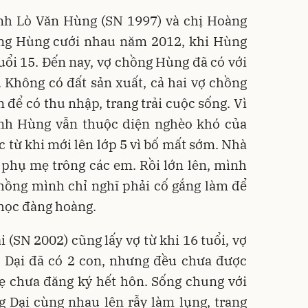
nh Lò Văn Hùng (SN 1997) và chị Hoàng
ồng Hùng cưới nhau năm 2012, khi Hùng
tuổi 15. Đến nay, vợ chồng Hùng đã có với
. Không có đất sản xuất, cả hai vợ chồng
 để có thu nhập, trang trải cuộc sống. Vì
ình Hùng vẫn thuộc diện nghèo khó của
 từ khi mới lên lớp 5 vì bố mất sớm. Nhà
phụ mẹ trông các em. Rồi lớn lên, mình
 chồng mình chỉ nghĩ phải cố gắng làm để
 học đàng hoàng.
(SN 2002) cũng lấy vợ từ khi 16 tuổi, vợ
g Dại đã có 2 con, nhưng đều chưa được
mẹ chưa đăng ký hết hôn. Sống chung với
 Dại cùng nhau lên rẫy làm lụng, trang