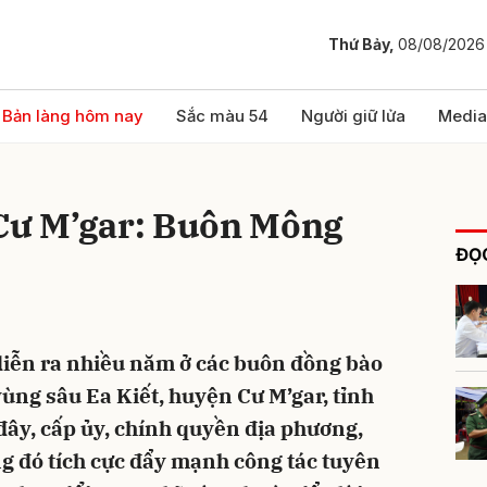
Thứ Bảy,
08/08/2026
bình luận
Bản làng hôm nay
Sắc màu 54
Người giữ lửa
Media
 Cư M’gar: Buôn Mông
ĐỌC
diễn ra nhiều năm ở các buôn đồng bào
Hủy
G
ùng sâu Ea Kiết, huyện Cư M’gar, tỉnh
ây, cấp ủy, chính quyền địa phương,
ng đó tích cực đẩy mạnh công tác tuyên