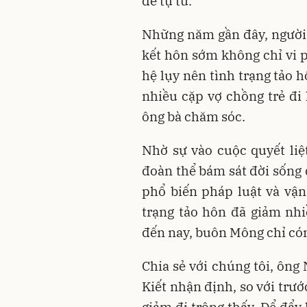
để tự tử.
Những năm gần đây, người 
kết hôn sớm không chỉ vi
hệ lụy nên tình trạng tảo h
nhiều cặp vợ chồng trẻ đi 
ông bà chăm sóc.
Nhờ sự vào cuộc quyết liệ
đoàn thể bám sát đời sống 
phổ biến pháp luật và vậ
trạng tảo hôn đã giảm nhi
đến nay, buôn Mông chỉ cón
Chia sẻ với chúng tôi, ôn
Kiết nhận định, so với trư