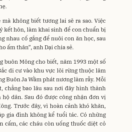
mẹ.
mà không biết tương lai sẽ ra sao. Việc
ký kết hôn, làm khai sinh để con chuẩn bị
ng nhau cố gắng để nuôi con ăn học, sau
ho ấm thân”, anh Dại chia sẻ.
g buôn Mông cho biết, năm 1993 một số
ắc di cư vào khu vực lõi rừng thuộc lâm
ng Buôn Ja Wầm phát nương làm rẫy. Mỗi
t, chẳng bao lâu sau nơi đây hình thành
m hộ dân. Sau đó được công nhận đơn vị
ông. Trước đây, vì hoàn cảnh khó khăn,
ập gia đình không kể tuổi tác. Có những
ăn cấm, các cháu còn uống thuốc diệt cỏ