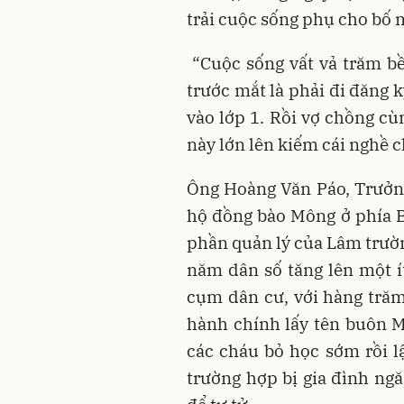
trải cuộc sống phụ cho bố 
“Cuộc sống vất vả trăm bề 
trước mắt là phải đi đăng 
vào lớp 1. Rồi vợ chồng cù
này lớn lên kiếm cái nghề c
Ông Hoàng Văn Páo, Trưởn
hộ đồng bào Mông ở phía B
phần quản lý của Lâm trườ
năm dân số tăng lên một í
cụm dân cư, với hàng tră
hành chính lấy tên buôn M
các cháu bỏ học sớm rồi l
trường hợp bị gia đình ng