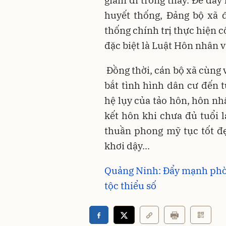
giảm đi trông thấy. Để đẩy
huyết thống, Đảng bộ xã 
thống chính trị thực hiện c
đặc biệt là Luật Hôn nhân 
Đồng thời, cán bộ xã cùng 
bắt tình hình dân cư đến 
hệ lụy của tảo hôn, hôn nh
kết hôn khi chưa đủ tuổi 
thuần phong mỹ tục tốt đ
khơi dậy...
Quảng Ninh: Đẩy mạnh phò
tộc thiểu số