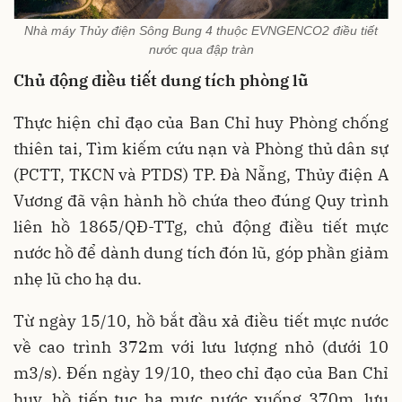
Nhà máy Thủy điện Sông Bung 4 thuộc EVNGENCO2 điều tiết
nước qua đập tràn
Chủ động điều tiết dung tích phòng lũ
Thực hiện chỉ đạo của Ban Chỉ huy Phòng chống
thiên tai, Tìm kiếm cứu nạn và Phòng thủ dân sự
(PCTT, TKCN và PTDS) TP. Đà Nẵng,
Thủy điện A
Vương
đã vận hành hồ chứa theo đúng
Quy trình
liên hồ 1865/QĐ-TTg
, chủ động điều tiết mực
nước hồ để
dành dung tích đón lũ
, góp phần
giảm
nhẹ lũ cho hạ du
.
Từ ngày 15/10, hồ bắt đầu xả điều tiết mực nước
về cao trình 372m với lưu lượng nhỏ (dưới 10
m3/s). Đến ngày 19/10, theo chỉ đạo của Ban Chỉ
huy, hồ tiếp tục hạ mực nước xuống 370m, lưu