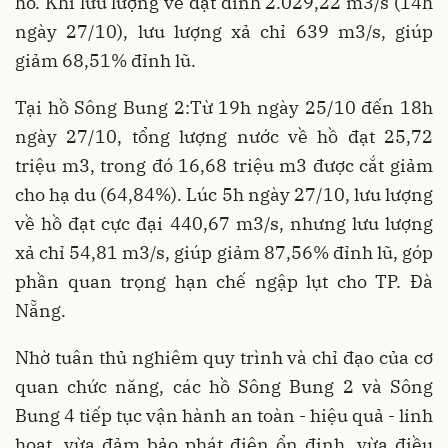
hồ
. Khi lưu lượng về đạt đỉnh
2.029,22 m3/s (14h
ngày 27/10)
, lưu lượng xả chỉ
639 m3/s
, giúp
giảm 68,51% đỉnh lũ
.
Tại hồ Sông Bung 2:Từ 19h ngày 25/10 đến 18h
ngày 27/10, tổng lượng nước về hồ đạt
25,72
triệu m3
, trong đó
16,68 triệu m3 được cắt giảm
cho hạ du (64,84%)
. Lúc 5h ngày 27/10, lưu lượng
về hồ đạt cực đại
440,67 m3/s
, nhưng lưu lượng
xả chỉ
54,81 m3/s
, giúp
giảm 87,56% đỉnh lũ
, góp
phần quan trọng
hạn chế ngập lụt cho TP. Đà
Nẵng
.
Nhờ tuân thủ nghiêm quy trình và chỉ đạo của cơ
quan chức năng, các hồ
Sông Bung 2 và Sông
Bung 4
tiếp tục vận hành
an toàn - hiệu quả - linh
hoạt
, vừa đảm bảo
phát điện ổn định
, vừa
điều