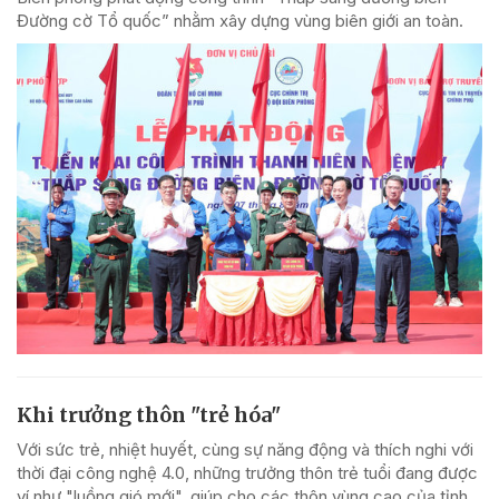
Đường cờ Tổ quốc” nhằm xây dựng vùng biên giới an toàn.
Khi trưởng thôn "trẻ hóa"
Với sức trẻ, nhiệt huyết, cùng sự năng động và thích nghi với
thời đại công nghệ 4.0, những trưởng thôn trẻ tuổi đang được
ví như "luồng gió mới", giúp cho các thôn vùng cao của tỉnh