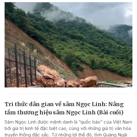
Tri thức dân gian về sâm Ngọc Linh: Nâng
tầm thương hiệu sâm Ngọc Linh (Bài cuối)
Sâm Ngọc Linh được mệnh danh là “quốc bảo” của Việt Nam
bởi giá trị kinh tế đặc biệt cao, cùng với những giá trị văn hóa
truyền thống đặc sắc. Từ những lợi thế đó, tỉnh Quảng Ngãi