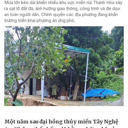
Mưa lớn kéo dài khiến nhiều khu vực miền núi Thanh Hóa xảy
ra sạt lở đất đá, ảnh hưởng giao thông, công trình và đe dọa
an toàn người dân. Chính quyền các địa phương đang khẩn
trương triển khai phương án ứng phó.
Một năm sau đại hồng thủy miền Tây Nghệ