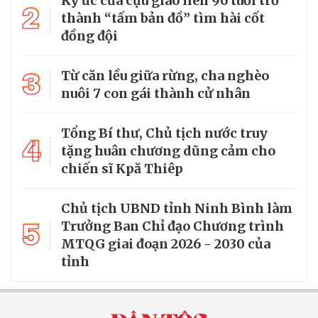
Ký ức của cựu giao liên 96 tuổi trở
2
thành “tấm bản đồ” tìm hài cốt
đồng đội
3
Từ căn lều giữa rừng, cha nghèo
nuôi 7 con gái thành cử nhân
Tổng Bí thư, Chủ tịch nước truy
4
tặng huân chương dũng cảm cho
chiến sĩ Kpă Thiêp
Chủ tịch UBND tỉnh Ninh Bình làm
5
Trưởng Ban Chỉ đạo Chương trình
MTQG giai đoạn 2026 - 2030 của
tỉnh