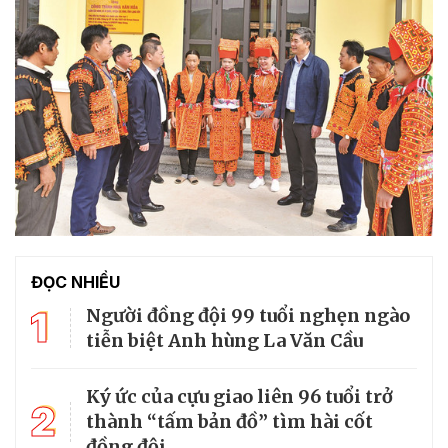
ĐỌC NHIỀU
1
Người đồng đội 99 tuổi nghẹn ngào
tiễn biệt Anh hùng La Văn Cầu
Ký ức của cựu giao liên 96 tuổi trở
2
thành “tấm bản đồ” tìm hài cốt
đồng đội