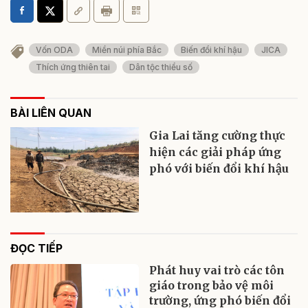
Vốn ODA
Miền núi phía Bắc
Biến đổi khí hậu
JICA
Thích ứng thiên tai
Dân tộc thiểu số
BÀI LIÊN QUAN
Gia Lai tăng cường thực
hiện các giải pháp ứng
phó với biến đổi khí hậu
ĐỌC TIẾP
Phát huy vai trò các tôn
giáo trong bảo vệ môi
trường, ứng phó biến đổi