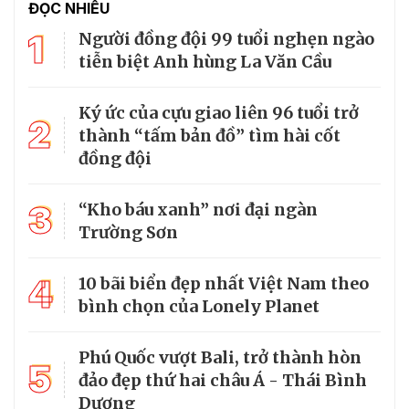
ĐỌC NHIỀU
1
Người đồng đội 99 tuổi nghẹn ngào
tiễn biệt Anh hùng La Văn Cầu
Ký ức của cựu giao liên 96 tuổi trở
2
thành “tấm bản đồ” tìm hài cốt
đồng đội
3
“Kho báu xanh” nơi đại ngàn
Trường Sơn
4
10 bãi biển đẹp nhất Việt Nam theo
bình chọn của Lonely Planet
Phú Quốc vượt Bali, trở thành hòn
5
đảo đẹp thứ hai châu Á - Thái Bình
Dương