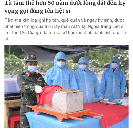
Từ tấm thẻ hơn 50 năm dưới lòng đất đến hy
vọng gọi đúng tên liệt sĩ
Tấm thẻ kim loại ghi họ tên, quê quán và ngày hy sinh, được
phát hiện trong quá trình lấy mẫu ADN tại Nghĩa trang Liệt sĩ
Tri Tôn (An Giang) đã mở ra cơ hội xác định danh tính của liệt
sĩ.