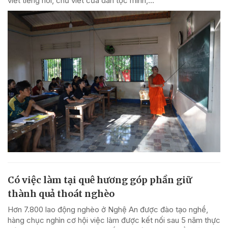
viết tiếng nói, chữ viết của dân tộc mình,...
Có việc làm tại quê hương góp phần giữ
thành quả thoát nghèo
Hơn 7.800 lao động nghèo ở Nghệ An được đào tạo nghề,
hàng chục nghìn cơ hội việc làm được kết nối sau 5 năm thực