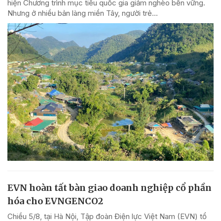
hiện Chương trình mục tiêu quốc gia giảm nghèo bền vững.
Nhưng ở nhiều bản làng miền Tây, người trẻ...
EVN hoàn tất bàn giao doanh nghiệp cổ phần
hóa cho EVNGENCO2
Chiều 5/8, tại Hà Nội, Tập đoàn Điện lực Việt Nam (EVN) tổ