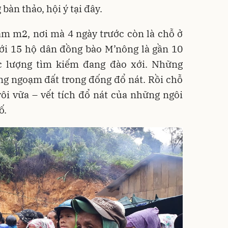
 bàn thảo, hội ý tại đây.
ăm m2, nơi mà 4 ngày trước còn là chỗ ở
với 15 hộ dân đồng bào M’nông là gần 10
c lượng tìm kiếm đang đào xới. Những
ng ngoạm đất trong đống đổ nát. Rồi chỗ
 vôi vữa – vết tích đổ nát của những ngôi
ố.