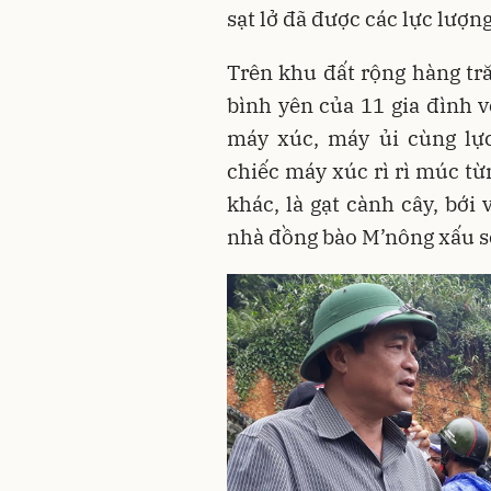
sạt lở đã được các lực lượng
Trên khu đất rộng hàng tr
bình yên của 11 gia đình 
máy xúc, máy ủi cùng lự
chiếc máy xúc rì rì múc từ
khác, là gạt cành cây, bới
nhà đồng bào M’nông xấu s