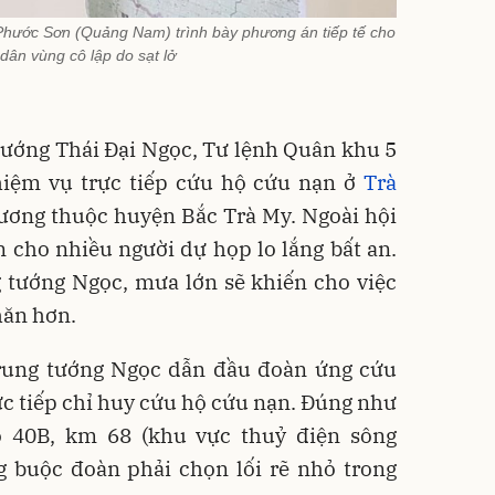
hước Sơn (Quảng Nam) trình bày phương án tiếp tế cho
dân vùng cô lập do sạt lở
tướng Thái Đại Ngọc, Tư lệnh Quân khu 5
nhiệm vụ trực tiếp cứu hộ cứu nạn ở
Trà
hương thuộc huyện Bắc Trà My. Ngoài hội
 cho nhiều người dự họp lo lắng bất an.
 tướng Ngọc, mưa lớn sẽ khiến cho việc
hăn hơn.
rung tướng Ngọc dẫn đầu đoàn ứng cứu
ực tiếp chỉ huy cứu hộ cứu nạn. Đúng như
ộ 40B, km 68 (khu vực thuỷ điện sông
g buộc đoàn phải chọn lối rẽ nhỏ trong