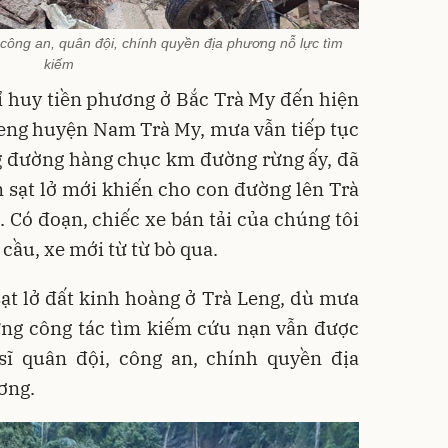
công an, quân đội, chính quyền địa phương nỗ lực tìm
kiếm
ỉ huy tiền phương ở Bắc Trà My đến hiện
 Leng huyện Nam Trà My, mưa vẫn tiếp tục
g đường hàng chục km đường rừng ấy, đã
 sạt lở mới khiến cho con đường lên Trà
 Có đoạn, chiếc xe bán tải của chúng tôi
i cầu, xe mới từ từ bò qua.
ạt lở đất kinh hoàng ở Trà Leng, dù mưa
hưng công tác tìm kiếm cứu nạn vẫn được
sĩ quân đội, công an, chính quyền địa
ơng.