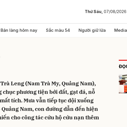
Thứ Sáu,
07/08/2026
bình luận
Bản làng hôm nay
Sắc màu 54
Người giữ lửa
Media
g
ĐỌC
ại Trà Leng (Nam Trà My, Quảng Nam),
 chục phương tiện bới đất, gạt đá, nỗ
Hủy
G
mất tích. Mưa vẫn tiếp tục dội xuống
o Quảng Nam, con đường dẫn đến hiện
khiến cho công tác cứu hộ cứu nạn thêm