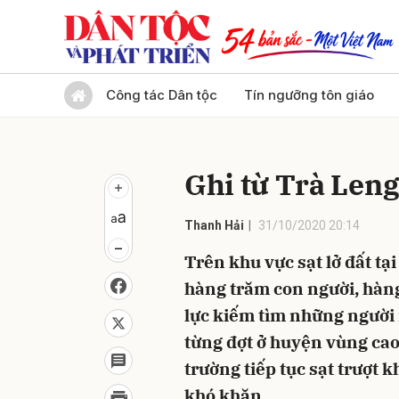
Gửi 
Công tác Dân tộc
Tín ngưỡng tôn giáo
Ghi từ Trà Len
Thanh Hải
31/10/2020 20:14
Trên khu vực sạt lở đất t
hàng trăm con người, hàng
lực kiếm tìm những người 
từng đợt ở huyện vùng ca
trường tiếp tục sạt trượt 
khó khăn.