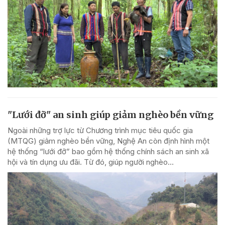
"Lưới đỡ" an sinh giúp giảm nghèo bền vững
Ngoài những trợ lực từ Chương trình mục tiêu quốc gia
(MTQG) giảm nghèo bền vững, Nghệ An còn định hình một
hệ thống “lưới đỡ” bao gồm hệ thống chính sách an sinh xã
hội và tín dụng ưu đãi. Từ đó, giúp người nghèo...