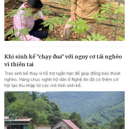
Khi sinh kế "chạy đua" với nguy cơ tái nghèo
vì thiên tai
Trao sinh kế thay vì hỗ trợ ngắn hạn để giúp đồng bào thoát
nghèo. Hàng chục nghìn hộ dân ở Nghệ An đã có thêm cơ
hội tạo thu nhập từ các mô hình sinh kế.