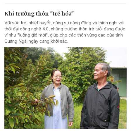
Khi trưởng thôn "trẻ hóa"
Với sức trẻ, nhiệt huyết, cùng sự năng động và thích nghi với
thời đại công nghệ 4.0, những trưởng thôn trẻ tuổi đang được
ví như "luồng gió mới", giúp cho các thôn vùng cao của tỉnh
Quảng Ngãi ngày càng khởi sắc.