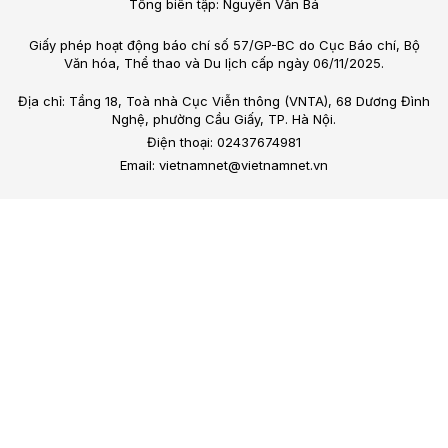
Tổng biên tập: Nguyễn Văn Bá
Giấy phép hoạt động báo chí số 57/GP-BC do Cục Báo chí, Bộ
Văn hóa, Thể thao và Du lịch cấp ngày 06/11/2025.
Địa chỉ: Tầng 18, Toà nhà Cục Viễn thông (VNTA), 68 Dương Đình
Nghệ, phường Cầu Giấy, TP. Hà Nội.
Điện thoại: 02437674981
Email: vietnamnet@vietnamnet.vn