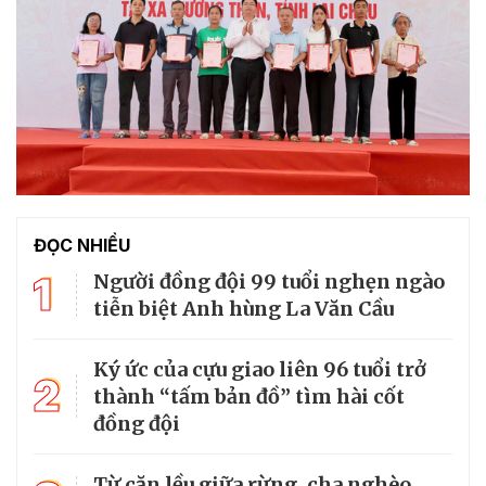
ĐỌC NHIỀU
1
Người đồng đội 99 tuổi nghẹn ngào
tiễn biệt Anh hùng La Văn Cầu
Ký ức của cựu giao liên 96 tuổi trở
2
thành “tấm bản đồ” tìm hài cốt
đồng đội
Từ căn lều giữa rừng, cha nghèo