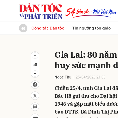
Gửi 
Công tác Dân tộc
Tín ngưỡng tôn giáo
Gia Lai: 80 năm
huy sức mạnh đạ
Ngọc Thu
25/04/2026 21:05
Chiều 25/4, tỉnh Gia Lai 
Bác Hồ gửi thư cho Đại hộ
1946 và gặp mặt biểu dươn
bào DTTS. Bà Đinh Thị Ph