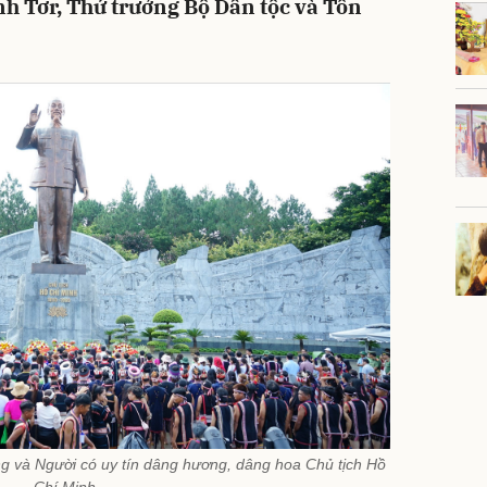
nh Tơr, Thứ trưởng Bộ Dân tộc và Tôn
g và Người có uy tín dâng hương, dâng hoa Chủ tịch Hồ
Chí Minh