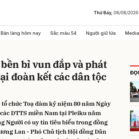
Thứ Bảy,
08/08/2026
bình luận
Bản làng hôm nay
Sắc màu 54
Người giữ lửa
Media
 bền bỉ vun đắp và phát
ĐỌC
i đoàn kết các dân tộc
đã tổ chức Toạ đàm kỷ niệm 80 năm Ngày
Hủy
G
i các DTTS miền Nam tại Pleiku năm
g Người có uy tín tiêu biểu trong đồng
ương Lan - Phó Chủ tịch Hội đồng Dân