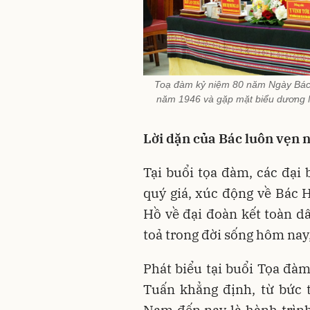
Toạ đàm kỷ niệm 80 năm Ngày Bác 
năm 1946 và gặp mặt biểu dương Ng
Lời dặn của Bác luôn vẹn n
Tại buổi tọa đàm, các đại
quý giá, xúc động về Bác 
Hồ về đại đoàn kết toàn dâ
toả trong đời sống hôm nay
Phát biểu tại buổi Tọa đà
Tuấn khẳng định, từ bức 
Nam đến nay là hành trình