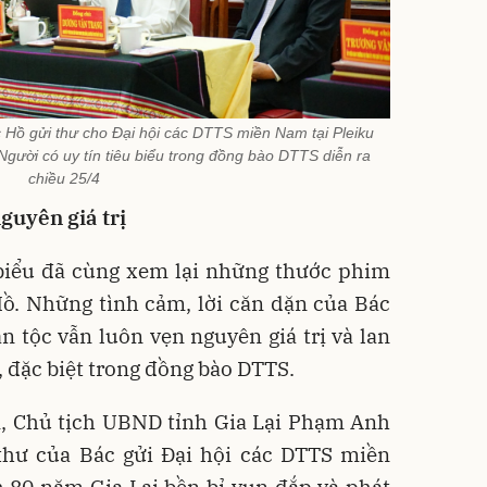
Hồ gửi thư cho Đại hội các DTTS miền Nam tại Pleiku
ười có uy tín tiêu biểu trong đồng bào DTTS diễn ra
chiều 25/4
guyên giá trị
 biểu đã cùng xem lại những thước phim
Hồ. Những tình cảm, lời căn dặn của Bác
n tộc vẫn luôn vẹn nguyên giá trị và lan
, đặc biệt trong đồng bào DTTS.
m, Chủ tịch UBND tỉnh Gia Lại Phạm Anh
thư của Bác gửi Đại hội các DTTS miền
 80 năm Gia Lai bền bỉ vun đắp và phát