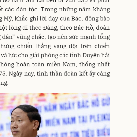
t các dân tộc. Trong những năm kháng
 Mỹ, khắc ghi lời dạy của Bác, đồng bào
một lòng đi theo Đảng, theo Bác Hồ, đoàn
g dân” vững chắc, tạo nên sức mạnh tổng
hững chiến thắng vang dội trên chiến
 và lực cho giải phóng các tỉnh Duyên hải
i phóng hoàn toàn miền Nam, thống nhất
5. Ngày nay, tinh thần đoàn kết ấy càng
ọng.