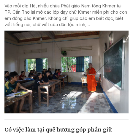
Vào mỗi dịp Hè, nhiều chùa Phật giáo Nam tông Khmer tại
TP. Cần Thơ lại mở các lớp dạy chữ Khmer miễn phí cho con
em đồng bào Khmer. Không chỉ giúp các em biết đọc, biết
viết tiếng nói, chữ viết của dân tộc mình,...
Có việc làm tại quê hương góp phần giữ