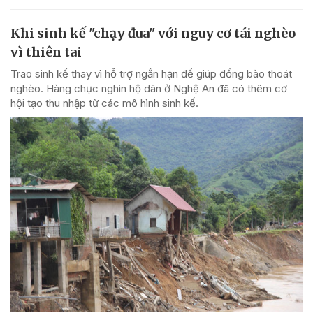
Khi sinh kế "chạy đua" với nguy cơ tái nghèo
vì thiên tai
Trao sinh kế thay vì hỗ trợ ngắn hạn để giúp đồng bào thoát
nghèo. Hàng chục nghìn hộ dân ở Nghệ An đã có thêm cơ
hội tạo thu nhập từ các mô hình sinh kế.