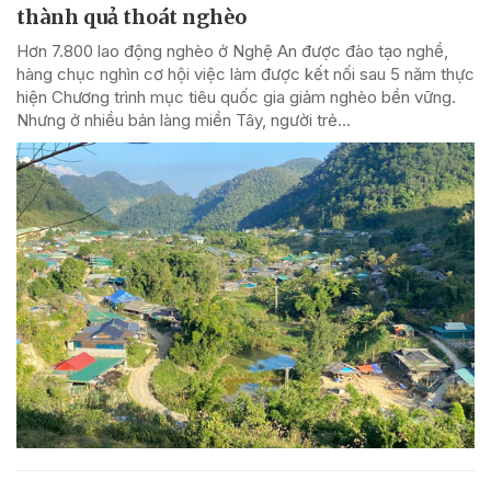
thành quả thoát nghèo
Hơn 7.800 lao động nghèo ở Nghệ An được đào tạo nghề,
hàng chục nghìn cơ hội việc làm được kết nối sau 5 năm thực
hiện Chương trình mục tiêu quốc gia giảm nghèo bền vững.
Nhưng ở nhiều bản làng miền Tây, người trẻ...