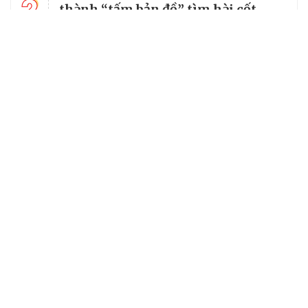
2
thành “tấm bản đồ” tìm hài cốt
đồng đội
3
Từ căn lều giữa rừng, cha nghèo
nuôi 7 con gái thành cử nhân
14 xã, phường ở Lạng Sơn chưa đạt
4
tiêu chuẩn, có thể tiếp tục được sắp
xếp
Tổng Bí thư, Chủ tịch nước truy
5
tặng huân chương dũng cảm cho
chiến sĩ Kpă Thiêp