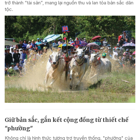
trở thành “tài sản”, mang lại nguồn thu và lan tỏa bản sắc dân
tộc.
Giữ bản sắc, gắn kết cộng đồng từ thiết chế
"phường"
Không chỉ là hình thức tương trợ truyền thống, "phường" của