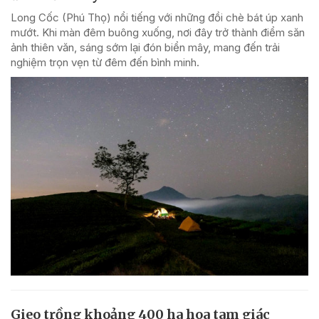
Long Cốc (Phú Thọ) nổi tiếng với những đồi chè bát úp xanh
mướt. Khi màn đêm buông xuống, nơi đây trở thành điểm săn
ảnh thiên văn, sáng sớm lại đón biển mây, mang đến trải
nghiệm trọn vẹn từ đêm đến bình minh.
Gieo trồng khoảng 400 ha hoa tam giác