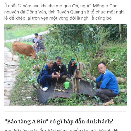
Ít nhất 12 năm sau khi cha mẹ qua đời, người Mông ở Cao
nguyên đá Đồng Văn, tỉnh Tuyên Quang sẽ tổ chức một nghi
lễ để khép lại trọn vẹn một vòng đời là nghi lễ cúng bò
“Bảo tàng A Biu” có gì hấp dẫn du khách?
Hơn 50 năm sưu tầm, lưu giữ và truyền dạy văn hóa Ba Na,