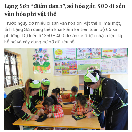
Lạng Sơn "điểm danh", số hóa gần 400 di sản
văn hóa phi vật thể
Trước nguy cơ nhiều di sản văn hóa phi vật thể bị mai một,
tỉnh Lạng Sơn đang triển khai kiểm kê trên toàn bộ 65 xã,
phường. Dự kiến từ 350 - 400 di sản sẽ được nhận diện, lập
hồ sơ và xây dựng cơ sở dữ liệu số,...