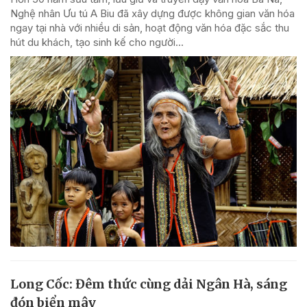
Nghệ nhân Ưu tú A Biu đã xây dựng được không gian văn hóa
ngay tại nhà với nhiều di sản, hoạt động văn hóa đặc sắc thu
hút du khách, tạo sinh kế cho người...
Long Cốc: Đêm thức cùng dải Ngân Hà, sáng
đón biển mây