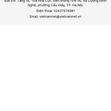
Địa chỉ: Tầng 18, Toà nhà Cục Viễn thông (VNTA), 68 Dương Đình
Nghệ, phường Cầu Giấy, TP. Hà Nội.
Điện thoại: 02437674981
Email: vietnamnet@vietnamnet.vn