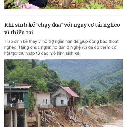
Khi sinh kế "chạy đua" với nguy cơ tái nghèo
vì thiên tai
Trao sinh kế thay vì hỗ trợ ngắn hạn để giúp đồng bào thoát
nghèo. Hàng chục nghìn hộ dân ở Nghệ An đã có thêm cơ
hội tạo thu nhập từ các mô hình sinh kế.