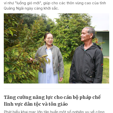
ví như "luồng gió mới", giúp cho các thôn vùng cao của tỉnh
Quảng Ngãi ngày càng khởi sắc.
Tăng cường năng lực cho cán bộ pháp chế
lĩnh vực dân tộc và tôn giáo
Phát biểu khai mạc lớp tập huấn một số nghiệp vụ về công