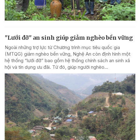
"Lưới đỡ" an sinh giúp giảm nghèo bền vững
Ngoài những trợ lực từ Chương trình mục tiêu quốc gia
(MTQG) giảm nghèo bền vững, Nghệ An còn định hình một
hệ thống “lưới đỡ” bao gồm hệ thống chính sách an sinh xã
hội và tín dụng ưu đãi. Từ đó, giúp người nghèo...