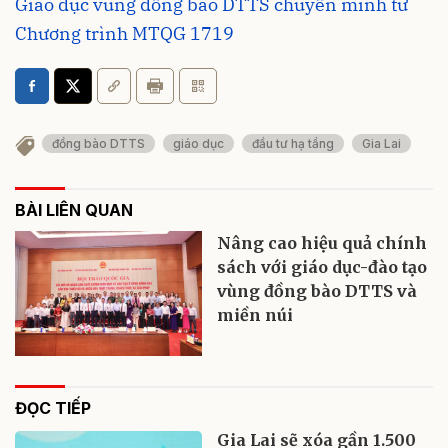
Giáo dục vùng đồng bào DTTS chuyển mình từ
Chương trình MTQG 1719
đồng bào DTTS
giáo dục
đầu tư hạ tầng
Gia Lai
BÀI LIÊN QUAN
Nâng cao hiệu quả chính
sách với giáo dục-đào tạo
vùng đồng bào DTTS và
miền núi
ĐỌC TIẾP
Gia Lai sẽ xóa gần 1.500