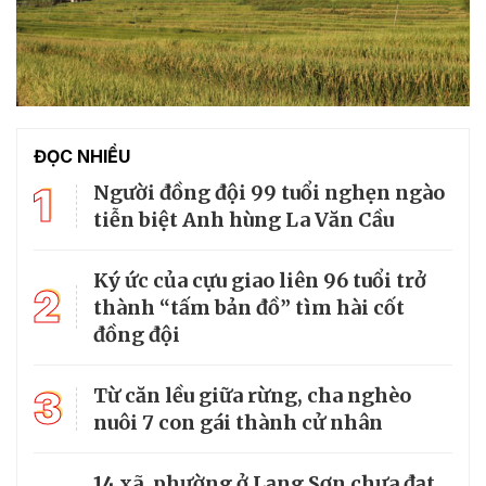
ĐỌC NHIỀU
1
Người đồng đội 99 tuổi nghẹn ngào
tiễn biệt Anh hùng La Văn Cầu
Ký ức của cựu giao liên 96 tuổi trở
2
thành “tấm bản đồ” tìm hài cốt
đồng đội
3
Từ căn lều giữa rừng, cha nghèo
nuôi 7 con gái thành cử nhân
14 xã, phường ở Lạng Sơn chưa đạt