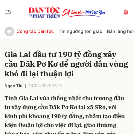
Gửi bình luận
Công tác Dân tộc
Tín ngưỡng tôn giáo
Bản làng hô
Gia Lai đầu tư 190 tỷ đồng xây
cầu Đăk Pơ Kơ để người dân vùng
khó đi lại thuận lợi
Ngọc Thu
14/04/2026 16:13
Hủy
Gửi
Tỉnh Gia Lai vừa thống nhất chủ trương đầu
tư xây dựng cầu Đăk Pơ Kơ tại xã SRó, với
kinh phí khoảng 190 tỷ đồng, nhằm tạo điều
kiện thuận lợi cho việc đi lại, giao thương