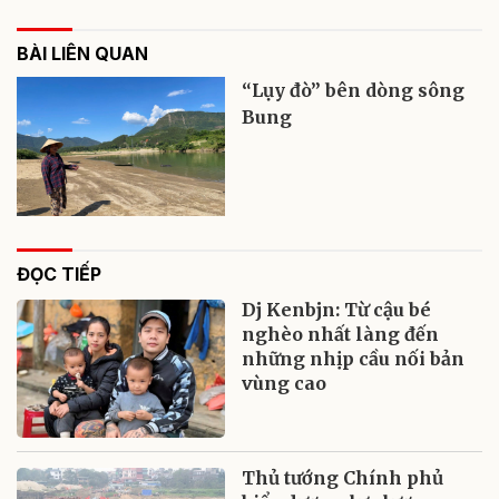
BÀI LIÊN QUAN
“Lụy đò” bên dòng sông
Bung
ĐỌC TIẾP
Dj Kenbjn: Từ cậu bé
nghèo nhất làng đến
những nhịp cầu nối bản
vùng cao
Thủ tướng Chính phủ