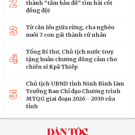
2
thành “tấm bản đồ” tìm hài cốt
đồng đội
3
Từ căn lều giữa rừng, cha nghèo
nuôi 7 con gái thành cử nhân
Tổng Bí thư, Chủ tịch nước truy
4
tặng huân chương dũng cảm cho
chiến sĩ Kpă Thiêp
Chủ tịch UBND tỉnh Ninh Bình làm
5
Trưởng Ban Chỉ đạo Chương trình
MTQG giai đoạn 2026 - 2030 của
tỉnh