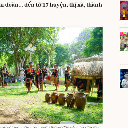
n đoàn… đến từ 17 huyện, thị xã, thành
các tiết mục văn hóa truyền thống đặc sắc của dân tộc