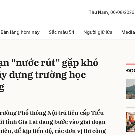
Thứ Năm,
06/08/2026
bình luận
Bản làng hôm nay
Sắc màu 54
Người giữ lửa
Media
oạn "nước rút" gặp khó
ĐỌC
ây dựng trường học
g
Hủy
G
Trường Phổ thông Nội trú liên cấp Tiểu
iới tỉnh Gia Lai đang bước vào giai đoạn
iên, để kịp tiến độ, các đơn vị thi công