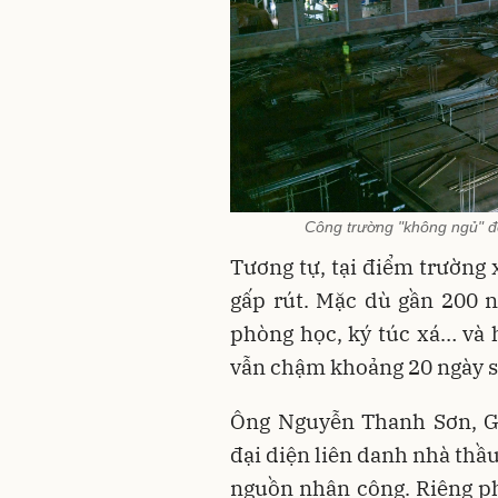
Công trường "không ngủ" để
Tương tự, tại điểm trường 
gấp rút. Mặc dù gần 200 
phòng học, ký túc xá… và h
vẫn chậm khoảng 20 ngày s
Ông Nguyễn Thanh Sơn, 
đại diện liên danh nhà thầu
nguồn nhân công. Riêng ph