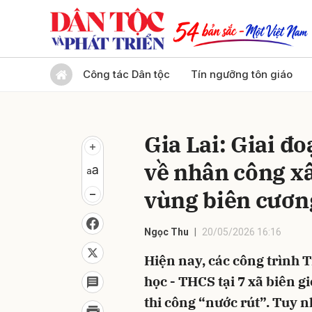
Gửi 
Công tác Dân tộc
Tín ngưỡng tôn giáo
Gia Lai: Giai đ
về nhân công x
vùng biên cươn
Ngọc Thu
20/05/2026 16:16
Hiện nay, các công trình 
học - THCS tại 7 xã biên g
thi công “nước rút”. Tuy nh