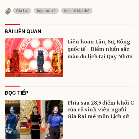
Gia Lai
hợp tác xã
kinh tế tập thể
BÀI LIÊN QUAN
Liên hoan Lân, Sư, Rồng
quốc tế - Điểm nhấn sắc
màu du lịch tại Quy Nhơn
ĐỌC TIẾP
Phía sau 28,5 điểm khối C
của cô sinh viên người
Gia Rai mê môn Lịch sử