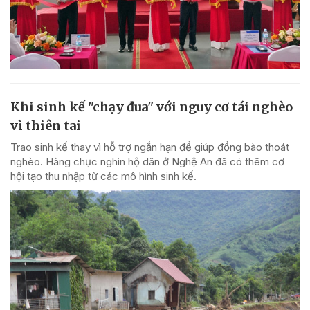
Khi sinh kế "chạy đua" với nguy cơ tái nghèo
vì thiên tai
Trao sinh kế thay vì hỗ trợ ngắn hạn để giúp đồng bào thoát
nghèo. Hàng chục nghìn hộ dân ở Nghệ An đã có thêm cơ
hội tạo thu nhập từ các mô hình sinh kế.