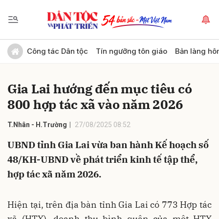
Gửi bình luận
Công tác Dân tộc
Tín ngưỡng tôn giáo
Bản làng hô
Gia Lai hướng đến mục tiêu có
800 hợp tác xã vào năm 2026
T.Nhân - H.Trường
27/08/2025 08:52
UBND tỉnh Gia Lai vừa ban hành Kế hoạch số
Hủy
Gửi
48/KH-UBND về phát triển kinh tế tập thể,
hợp tác xã năm 2026.
Hiện tại, trên địa bàn tỉnh Gia Lai có 773 Hợp tác
xã (HTX), doanh thu bình quân của một HTX