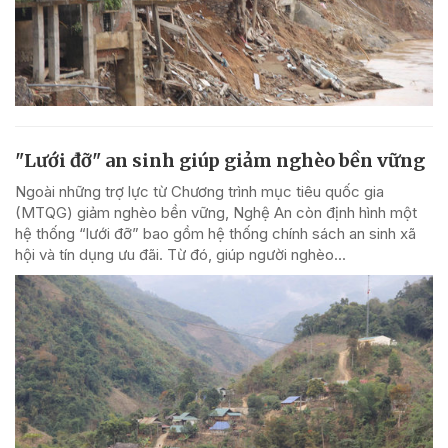
"Lưới đỡ" an sinh giúp giảm nghèo bền vững
Ngoài những trợ lực từ Chương trình mục tiêu quốc gia
(MTQG) giảm nghèo bền vững, Nghệ An còn định hình một
hệ thống “lưới đỡ” bao gồm hệ thống chính sách an sinh xã
hội và tín dụng ưu đãi. Từ đó, giúp người nghèo...